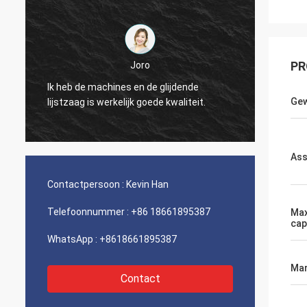
PR
Joro
Ik heb de machines en de glijdende
Ik heb
Gew
lijstzaag is werkelijk goede kwaliteit.
lijstza
Ass
Contactpersoon :
Kevin Han
Telefoonnummer :
+86 18661895387
Max
cap
WhatsApp :
+8618661895387
Mar
Contact