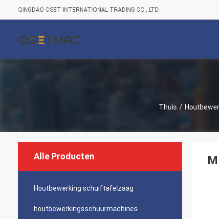
QINGDAO OSET INTERNATIONAL TRADING CO., LTD.
Thuis
/
Houtbewer
Alle Producten
MB
Houtbewerking schuiftafelzaag
houtbewerkingsschuurmachines