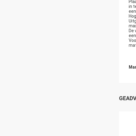
Pla
in 
een
Hog
Uit
max
De 
een
Voo
mat
Mar
GEADV