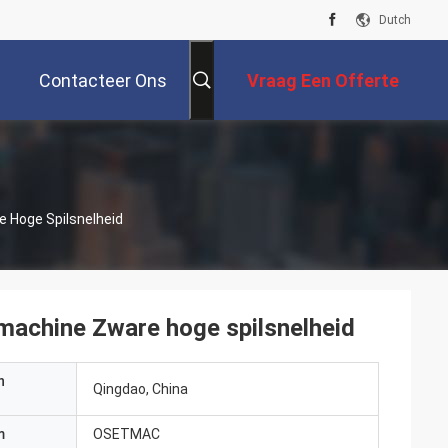
Dutch
Contacteer Ons
Vraag Een Offerte
Aan
 Hoge Spilsnelheid
machine Zware hoge spilsnelheid
n
Qingdao, China
m
OSETMAC