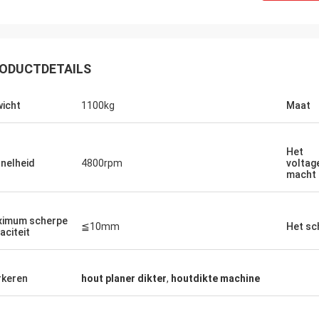
ODUCTDETAILS
Joro
 de machines en de glijdende
icht
1100kg
Maat
ag is werkelijk goede kwaliteit.
Het
nelheid
4800rpm
voltag
macht
imum scherpe
≦10mm
Het sc
aciteit
keren
hout planer dikter
,
houtdikte machine