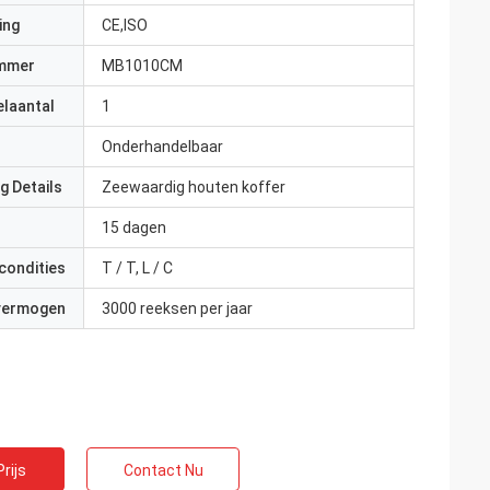
ing
CE,ISO
mmer
MB1010CM
elaantal
1
Onderhandelbaar
g Details
Zeewaardig houten koffer
15 dagen
condities
T / T, L / C
 vermogen
3000 reeksen per jaar
rijs
Contact Nu