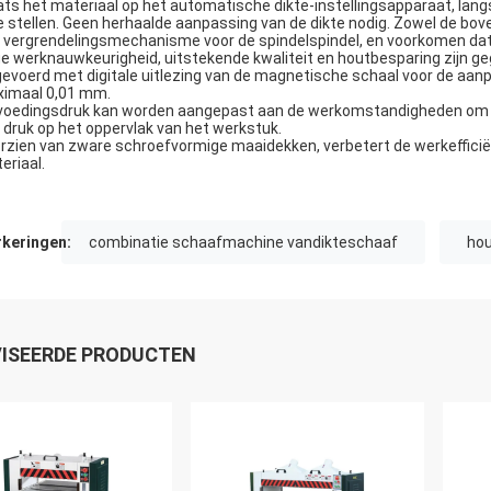
ats het materiaal op het automatische dikte-instellingsapparaat, l
te stellen. Geen herhaalde aanpassing van de dikte nodig. Zowel de bo
 vergrendelingsmechanisme voor de spindelspindel, en voorkomen dat 
e werknauwkeurigheid, uitstekende kwaliteit en houtbesparing zijn g
gevoerd met digitale uitlezing van de magnetische schaal voor de aan
imaal 0,01 mm.
voedingsdruk kan worden aangepast aan de werkomstandigheden om t
 druk op het oppervlak van het werkstuk.
rzien van zware schroefvormige maaidekken, verbetert de werkefficiën
eriaal.
keringen:
combinatie schaafmachine vandikteschaaf
hou
ISEERDE PRODUCTEN