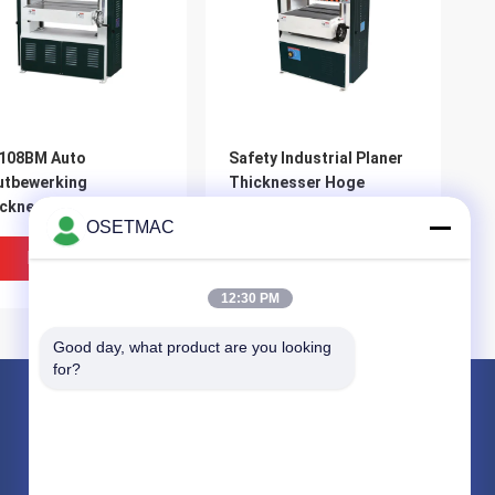
108BM Auto
Safety Industrial Planer
utbewerking
Thicknesser Hoge
cknesser Veiligheid
rotatiesnelheid voor
OSETMAC
tdikte Machine
houtoppervlak
Beste Prijs
Beste Prijs
12:30 PM
Good day, what product are you looking 
for?
Producten
Houtbewerking schuiftafelzaag
houtbewerkingsschuurmachines