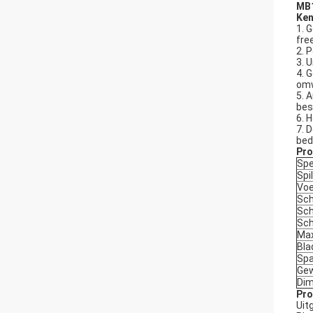
MB1
Ke
1. 
fre
2. 
3. 
4. 
omw
5. 
bes
6. 
7. 
bed
Pro
Spe
Spi
Voe
Sch
Sch
Sch
Max
Bla
Spa
Gew
Dim
Pro
Uit