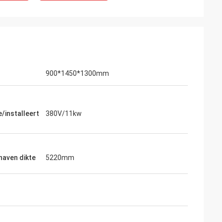
900*1450*1300mm
e/installeert
380V/11kw
haven dikte
5220mm