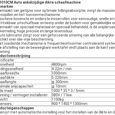
010CM Auto enkelzijdige dikte schaafmachine
nmerken
Gemaakt van gietijzer voor optimale trillingsabsorptie, zorgt de mass
esspillen en het toevoermechanisme.
Positieve bovenste en onderste invoerrollen voor eenvoudige, snelle en
Uittrekbaar uitschuifbaar ontwerp onder de bodem voor gemakkelijke e
Gemaakt van speciaal materiaal en speciaal behandeld, is de snijders
enteling, hoge precisie en lange levensduur.
Auto lubricator zorgt voor een geforceerde smering van alle belangrijk
chikt over olie-vrije bescherming.
Het voedende mechanisme is frequentieomvormer controlerend systeem
De afstelling van de beweegbare werktafel vindt plaats aan de kant van
iening.
ductomschrijving
cificatie
lsnelheid
4800rpm
dingssnelheid
4-22m / min
aafbreedte
1000mm
aafdikte
5-220mm
aaflengte
≧ 300mm
imale snijcapaciteit
≦ 10mm
de maat
1000 * 35 * 3 / 5mm
nning / vermogen installeren
380V / 11kw
icht
1100kg
ensies
900 * 1450 * 1300mm
ducteigenschappen
gerust met automatische instelling voor het instellen van de dikte e