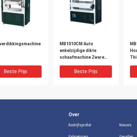
verdikkingsmachine
MB1010CM Auto
MB
enkelzijdige dikte
Ho
schaafmachine Zware
Thi
hoge spilsnelheid
Hou
Beste Prijs
Beste Prijs
Over
Bedrijfsprofiel
Nieuws
Fabrieksreis
Gevallen