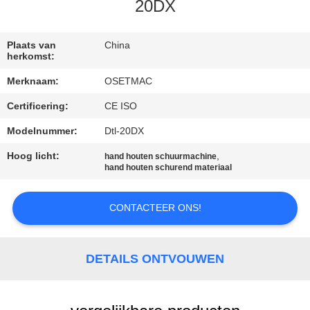
20DX
KWALITEITSCONTROLE
Plaats van
China
herkomst:
CONTACTEER
Merknaam:
OSETMAC
ONS
Certificering:
CE ISO
VERZOEK
Modelnummer:
Dtl-20DX
OM EEN
Hoog licht:
,
hand houten schuurmachine
hand houten schurend materiaal
CITAAT
CONTACTEER ONS!
SITEMAP
DETAILS ONTVOUWEN
PRIVACY
POLICY