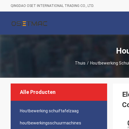
QINGDAO OSET INTERNATIONAL TRADING CO., LTD.
Hou
Thuis
/
Houtbewerking Schui
Alle Producten
El
C
Houtbewerking schuiftafelzaag
houtbewerkingsschuurmachines