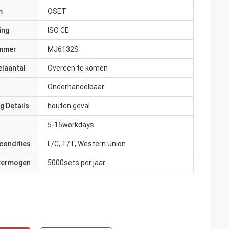
m
OSET
ing
ISO CE
mmer
MJ6132S
elaantal
Overeen te komen
Onderhandelbaar
g Details
houten geval
5-15workdays
condities
L/C, T/T, Western Union
 vermogen
5000sets per jaar