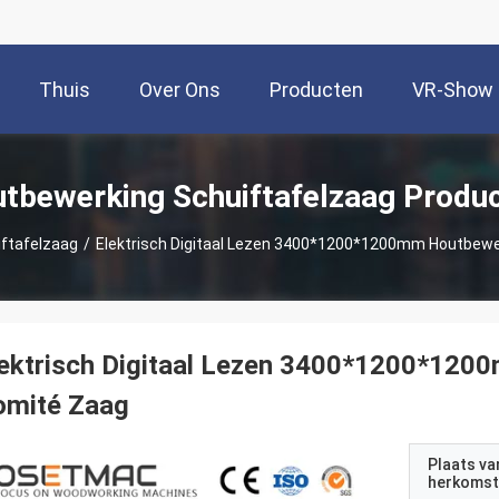
Thuis
Over Ons
Producten
VR-Show
tbewerking Schuiftafelzaag Produ
ftafelzaag
/
Elektrisch Digitaal Lezen 3400*1200*1200mm Houtbewe
ektrisch Digitaal Lezen 3400*1200*120
omité Zaag
Plaats va
herkomst