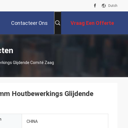
Dutch
Contacteer Ons
Vraag Een Offerte
Aan
cten
rkings Glijdende Comité Zaag
0mm Houtbewerkings Glijdende
n
CHINA