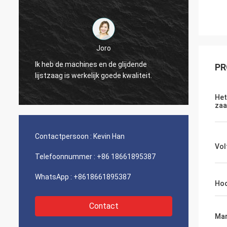
Joro
Ik heb de machines en de glijdende
PR
lijstzaag is werkelijk goede kwaliteit.
Het
za
Contactpersoon :
Kevin Han
Vol
Telefoonnummer :
+86 18661895387
WhatsApp :
+8618661895387
Ho
Contact
Mar