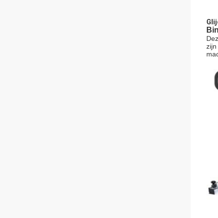
Gli
Bi
Dez
zij
mac