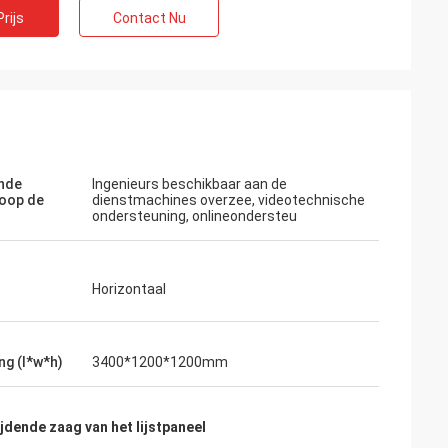
rijs
Contact Nu
nde
Ingenieurs beschikbaar aan de
oop de
dienstmachines overzee, videotechnische
ondersteuning, onlineondersteu
Horizontaal
ng (l*w*h)
3400*1200*1200mm
ijdende zaag van het lijstpaneel