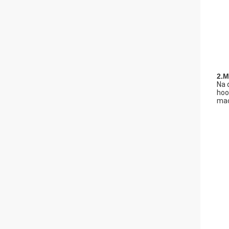
2.M
Na 
hoo
mac