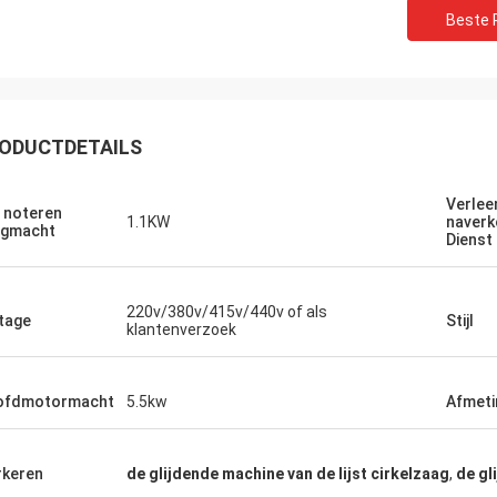
Beste P
ODUCTDETAILS
Verlee
 noteren
1.1KW
naverk
agmacht
Dienst
220v/380v/415v/440v of als
tage
Stijl
klantenverzoek
ofdmotormacht
5.5kw
Afmeti
keren
de glijdende machine van de lijst cirkelzaag
,
de gl