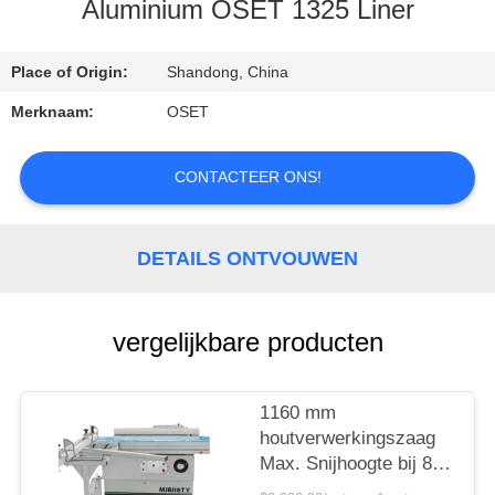
Aluminium OSET 1325 Liner
KWALITEITSCONTROLE
Place of Origin:
Shandong, China
CONTACTEER
Merknaam:
OSET
ONS
CONTACTEER ONS!
VERZOEK
OM EEN
DETAILS ONTVOUWEN
CITAAT
vergelijkbare producten
SITEMAP
1160 mm
PRIVACY
houtverwerkingszaag
POLICY
Max. Snijhoogte bij 80
mm voor een hoge