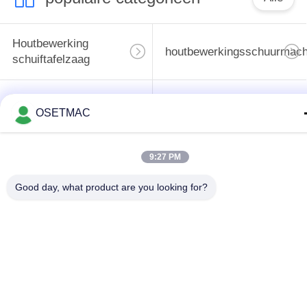
Houtbewerking
houtbewerkingsschuurmach
schuiftafelzaag
houtbewerkingsrand
de machine van de
OSETMAC
het verbinden
houtbewerkingspers
machine
9:27 PM
Handleiding Wood
Houten Stoftrekker
Good day, what product are you looking for?
Sander
Handmatige
Houtbewerkingsdikte
kantenaanlijmmachine
Teken in