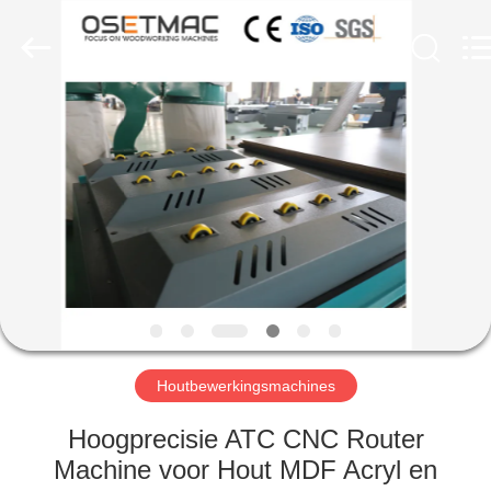
OSET
INTERNATIONAL
TRADING
CO.,
LTD..
All
Rights
Reserved.
HUIS
PRODUCTEN
VR
TOON
ONGEVEER
ONS
Houtbewerkingsmachines
Hoogprecisie ATC CNC Router
FABRIEKSREIS
Machine voor Hout MDF Acryl en