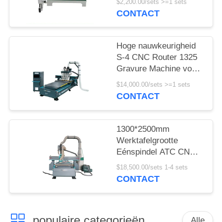
$2,200.00/sets >=1 sets
productiviteit
CONTACT
Hoge nauwkeurigheid
S-4 CNC Router 1325
Gravure Machine voor
3050*2000*1600mm
$14,000.00/sets >=1 sets
Werkgebied
CONTACT
1300*2500mm
Werktafelgrootte
Eénspindel ATC CNC-
router voor houtwerk
$18,500.00/sets 1-4 sets
nestlijn
CONTACT
populaire categorieën
Alle