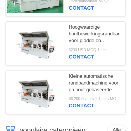
Onderhandelbaar MOQ:1
CONTACT
Hoogwaardige
houtbewerkingsrandbandma
voor gladde en
nauwkeurige
6200 USD MOQ:1 set
randbanden
CONTACT
Kleine automatische
randbandmachine voor
op hout gebaseerde
panelen in
$6,200.00/sets 1-4 sets MOQ:1 set
bouwmaterialenwinkels
CONTACT
populaire categorieën
Alle