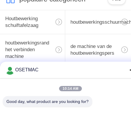
Houtbewerking
houtbewerkingsschuurmach
schuiftafelzaag
houtbewerkingsrand
de machine van de
het verbinden
houtbewerkingspers
machine
OSETMAC
Handleiding Wood
Houten Stoftrekker
Sander
10:14 AM
Handmatige
Houtbewerkingsdikte
Good day, what product are you looking for?
kantenaanlijmmachine
Teken in