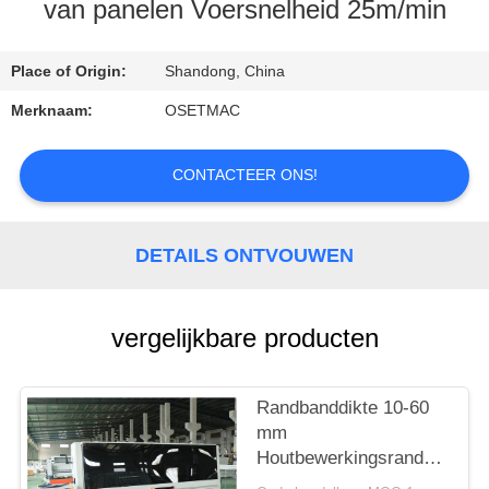
van panelen Voersnelheid 25m/min
KWALITEITSCONTROLE
Place of Origin:
Shandong, China
CONTACTEER
Merknaam:
OSETMAC
ONS
CONTACTEER ONS!
VERZOEK
OM EEN
DETAILS ONTVOUWEN
CITAAT
vergelijkbare producten
SITEMAP
Randbanddikte 10-60
PRIVACY
mm
POLICY
Houtbewerkingsrandbandma
voor continue werking