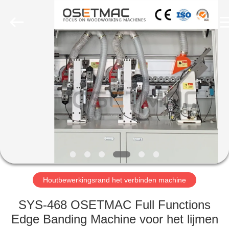
OSET
INTERNATIONAL
TRADING
CO.,
LTD..
All
Rights
Reserved.
HUIS
PRODUCTEN
VR
TOON
ONGEVEER
ONS
Houtbewerkingsrand het verbinden machine
SYS-468 OSETMAC Full Functions
FABRIEKSREIS
Edge Banding Machine voor het lijmen