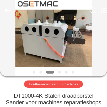
OSET
INTERNATIONAL
TRADING
CO.,
LTD..
All
Rights
Reserved.
HUIS
PRODUCTEN
VR
TOON
ONGEVEER
ONS
Houtbewerkingsschuurmachines
DT1000-4K Stalen draadborstel
FABRIEKSREIS
Sander voor machines reparatieshops