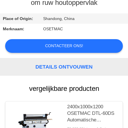
om ruw houtoppervlak
KWALITEITSCONTROLE
Place of Origin:
Shandong, China
CONTACTEER
Merknaam:
OSETMAC
ONS
CONTACTEER ONS!
VERZOEK
OM EEN
DETAILS ONTVOUWEN
CITAAT
vergelijkbare producten
SITEMAP
2400x1000x1200
PRIVACY
OSETMAC DTL-60DS
POLICY
Automatische
deurpaneel Primer