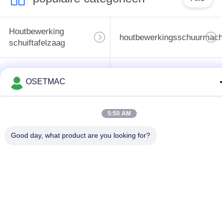
Houtbewerking
houtbewerkingsschuurmach
schuiftafelzaag
houtbewerkingsrand
de machine van de
OSETMAC
het verbinden
houtbewerkingspers
machine
5:50 AM
Handleiding Wood
Houten Stoftrekker
Good day, what product are you looking for?
Sander
Handmatige
Houtbewerkingsdikte
kantenaanlijmmachine
Teken in