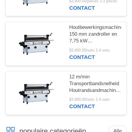
$3,900.00/pieces 1-3 pieces
Sander
CONTACT
zijpoetsmachine
Houtbewerkingsmachines
150 mm zandroller en
7,75 kW
houtsandmachine
$3,900.00/sets 1-4 sets
CONTACT
12 m/min
Transportbandsnelheid
Houtrandsandmachine
met eenvoudige
$3,900.00/sets 1-4 sets
kerncomponenten
CONTACT
populaire categorieën
Alle