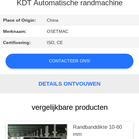
KDT Automatische randmachine
KWALITEITSCONTROLE
Place of Origin:
China
CONTACTEER
Merknaam:
OSETMAC
ONS
Certificering:
ISO, CE
VERZOEK
CONTACTEER ONS!
OM EEN
CITAAT
DETAILS ONTVOUWEN
SITEMAP
vergelijkbare producten
PRIVACY
Randbanddikte 10-60
POLICY
mm