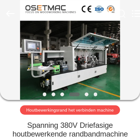
OSET
INTERNATIONAL
TRADING
CO.,
LTD..
All
Rights
Reserved.
HUIS
PRODUCTEN
VR
TOON
ONGEVEER
ONS
Houtbewerkingsrand het verbinden machine
Spanning 380V Driefasige
FABRIEKSREIS
houtbewerkende randbandmachine