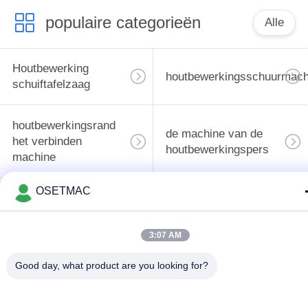
populaire categorieën
Alle
Houtbewerking
houtbewerkingsschuurmach
schuiftafelzaag
houtbewerkingsrand
de machine van de
het verbinden
houtbewerkingspers
machine
OSETMAC
Handleiding Wood
Houten Stoftrekker
Sander
3:07 AM
Handmatige
Houtbewerkingsdikte
Good day, what product are you looking for?
kantenaanlijmmachine