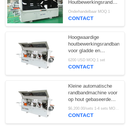
Houtbewerkingsrandbandma
voor continue werking
Onderhandelbaar MOQ:1
CONTACT
Hoogwaardige
houtbewerkingsrandbandma
voor gladde en
nauwkeurige
6200 USD MOQ:1 set
randbanden
CONTACT
Kleine automatische
randbandmachine voor
op hout gebaseerde
panelen in
$6,200.00/sets 1-4 sets MOQ:1 set
bouwmaterialenwinkels
CONTACT