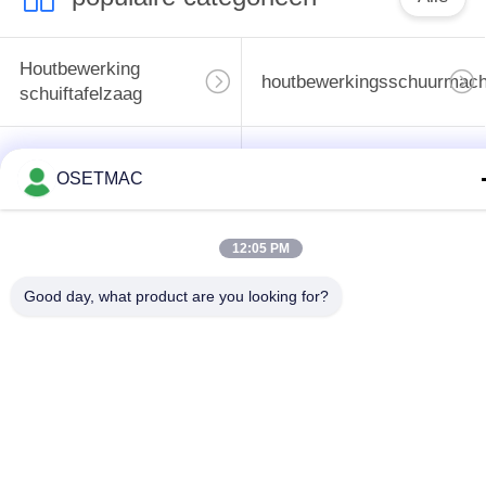
Houtbewerking
houtbewerkingsschuurmach
schuiftafelzaag
houtbewerkingsrand
de machine van de
OSETMAC
het verbinden
houtbewerkingspers
machine
12:05 PM
Handleiding Wood
Houten Stoftrekker
Good day, what product are you looking for?
Sander
Handmatige
Houtbewerkingsdikte
kantenaanlijmmachine
Teken in