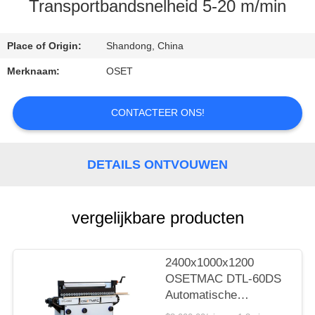
Transportbandsnelheid 5-20 m/min
KWALITEITSCONTROLE
Place of Origin:
Shandong, China
CONTACTEER
Merknaam:
OSET
ONS
CONTACTEER ONS!
VERZOEK
OM EEN
DETAILS ONTVOUWEN
CITAAT
vergelijkbare producten
SITEMAP
2400x1000x1200
PRIVACY
OSETMAC DTL-60DS
POLICY
Automatische
deurpaneel Primer