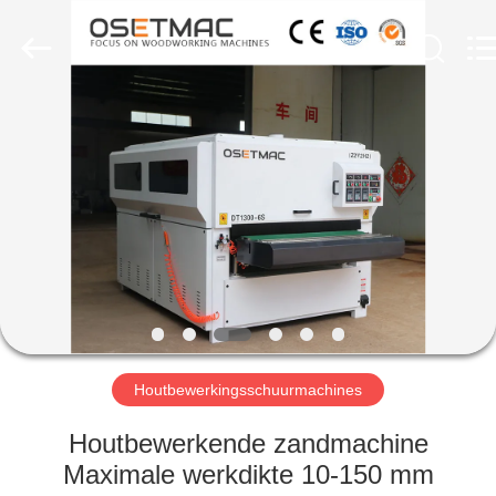
OSET
INTERNATIONAL
TRADING
CO.,
LTD..
All
Rights
Reserved.
HUIS
PRODUCTEN
VR
TOON
ONGEVEER
ONS
Houtbewerkingsschuurmachines
Houtbewerkende zandmachine
FABRIEKSREIS
Maximale werkdikte 10-150 mm