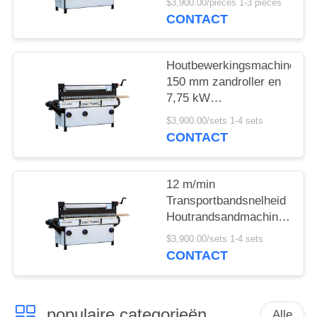
$3,900.00/pieces 1-3 pieces
Sander
CONTACT
zijpoetsmachine
Houtbewerkingsmachines
150 mm zandroller en
7,75 kW
houtsandmachine
$3,900.00/sets 1-4 sets
CONTACT
12 m/min
Transportbandsnelheid
Houtrandsandmachine
met eenvoudige
$3,900.00/sets 1-4 sets
kerncomponenten
CONTACT
populaire categorieën
Alle