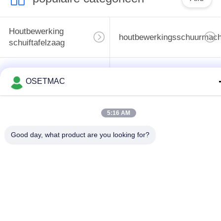
Houtbewerking
houtbewerkingsschuurmach
schuiftafelzaag
houtbewerkingsrand
de machine van de
OSETMAC
het verbinden
houtbewerkingspers
machine
5:16 AM
Handleiding Wood
Houten Stoftrekker
Good day, what product are you looking for?
Sander
Handmatige
Houtbewerkingsdikte
kantenaanlijmmachine
Teken in