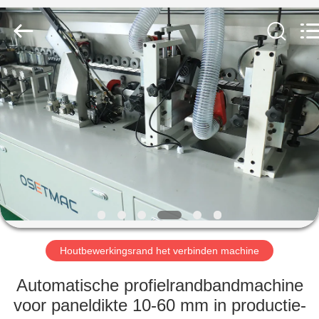
OSET
INTERNATIONAL
TRADING
CO.,
LTD..
All
Rights
Reserved.
HUIS
PRODUCTEN
VR
TOON
ONGEVEER
ONS
Houtbewerkingsrand het verbinden machine
Automatische profielrandbandmachine
FABRIEKSREIS
voor paneldikte 10-60 mm in productie-