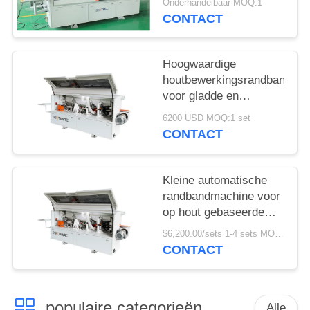
Onderhandelbaar MOQ:1
CONTACT
Hoogwaardige
houtbewerkingsrandbandma
voor gladde en
nauwkeurige
6200 USD MOQ:1 set
randbanden
CONTACT
Kleine automatische
randbandmachine voor
op hout gebaseerde
panelen in
$6,200.00/sets 1-4 sets MOQ:1 set
bouwmaterialenwinkels
CONTACT
populaire categorieën
Alle