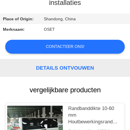
installaties
KWALITEITSCONTROLE
Place of Origin:
Shandong, China
CONTACTEER
Merknaam:
OSET
ONS
CONTACTEER ONS!
VERZOEK
OM EEN
DETAILS ONTVOUWEN
CITAAT
vergelijkbare producten
SITEMAP
Randbanddikte 10-60
PRIVACY
mm
POLICY
Houtbewerkingsrandbandma
voor continue werking