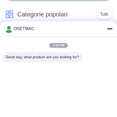
Categorie popolari
Tutti
OSETMAC
Sega da tavolo
macchine
scorrevole per la
d'insabbiamento di
lavorazione del legno
falegnameria
3:58 PM
Good day, what product are you looking for?
macchina della
trecciatrice del bordo
stampa di
di falegnameria
falegnameria
Depolverizzatore di
Levigatrice manuale
legno
Spessori per la
Bordatrice manuale
lavorazione del legno