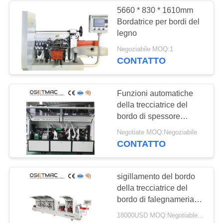
5660 * 830 * 1610mm
Bordatrice per bordi del
legno
Negoziabile MOQ:1
CONTATTO
Funzioni automatiche
della trecciatrice del
bordo di spessore
10mm-60mm 5
Negotiate MOQ:Negoziabile
CONTATTO
sigillamento del bordo
della trecciatrice del
bordo di falegnameria
15-23m/min
18000USD MOQ:Negotiable1set