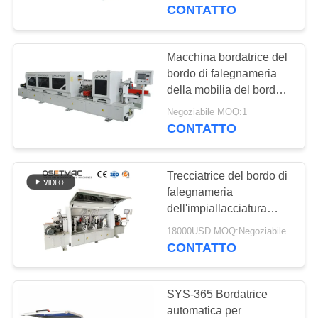
GIRO
CONTATTO
DELLA
FABBRICA
Macchina bordatrice del
bordo di falegnameria
della mobilia del bordo
CONTROLLO
del PVC con la funzione
Negoziabile MOQ:1
DI
della guarnizione
CONTATTO
QUALITÀ
Trecciatrice del bordo di
CONTATTICI
falegnameria
dell'impiallacciatura
220V/380V
RICHIEDA
18000USD MOQ:Negoziabile
CONTATTO
UNA
CITAZIONE
SYS-365 Bordatrice
automatica per