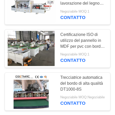
MAPPA
lavorazione del legno
DEL
per pannelli truciolari
Negoziabile MOQ:1
CONTATTO
SITO
PRIVACY
Certificazione ISO di
utilizzo del pannello in
POLICY
MDF per pvc con bordi
in legno ad alte
Negoziabile MOQ:1
prestazioni
CONTATTO
Trecciatrice automatica
del bordo di alta qualità
DT1000-8S
Negoziabile MOQ:Negoziabile
CONTATTO