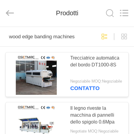
-
2025
QINGDAO
Prodotti
OSET
INTERNATIONAL
TRADING
CO.,
LTD..
CASA
All
Rights
wood edge banding machines
Reserved.
PRODOTTI
Trecciatrice automatica
del bordo DT1000-8S
MANIFESTAZIONE
DI
Negoziabile MOQ:Negoziabile
VR
CONTATTO
CIRCA
Il legno riveste la
macchina di pannelli
NOI
dello spigolo 0.6Mpa
Negotiate MOQ:Negoziabile