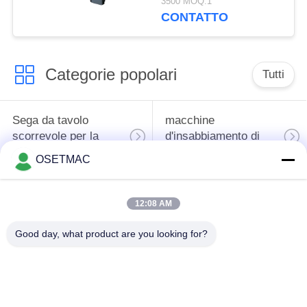
3500 MOQ:1
della lama
CONTATTO
Categorie popolari
Tutti
Sega da tavolo
macchine
scorrevole per la
d'insabbiamento di
lavorazione del legno
falegnameria
OSETMAC
macchina della
trecciatrice del bordo
12:08 AM
stampa di
di falegnameria
falegnameria
Good day, what product are you looking for?
Depolverizzatore di
Levigatrice manuale
legno