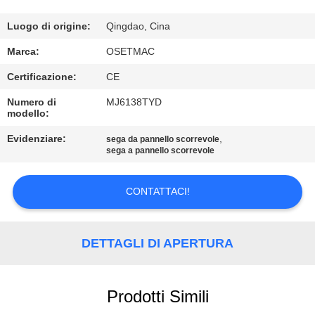
GIRO
DELLA
Luogo di origine:
Qingdao, Cina
FABBRICA
Marca:
OSETMAC
Certificazione:
CE
CONTROLLO
Numero di
MJ6138TYD
modello:
DI
QUALITÀ
Evidenziare:
,
sega da pannello scorrevole
sega a pannello scorrevole
CONTATTICI
CONTATTACI!
RICHIEDA
DETTAGLI DI APERTURA
UNA
CITAZIONE
Prodotti Simili