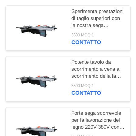
MAPPA
DEL
Sperimenta prestazioni
di taglio superiori con
SITO
la nostra sega
scorrevole per la
3500 MOQ:1
lavorazione del legno
PRIVACY
CONTATTO
POLICY
Potente tavolo da
scorrimento a vena a
scorrimento della lama
da lama da 8000
3500 MOQ:1
giri/min con porta di
CONTATTO
estrazione della
polvere e tensione 220
V/380 V
Forte sega scorrevole
per la lavorazione del
legno 220V 380V con
300 mm di diametro