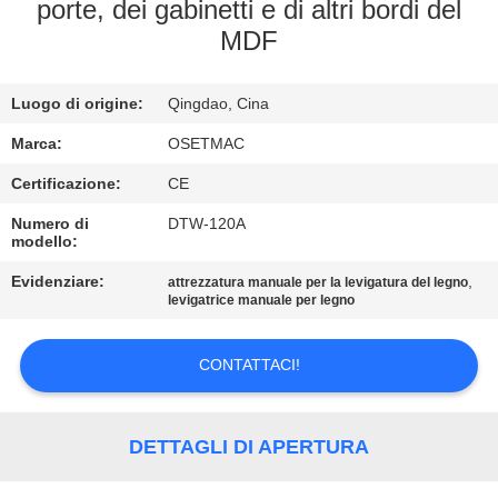
GIRO
porte, dei gabinetti e di altri bordi del
MDF
DELLA
FABBRICA
Luogo di origine:
Qingdao, Cina
CONTROLLO
Marca:
OSETMAC
DI
Certificazione:
CE
QUALITÀ
Numero di
DTW-120A
modello:
Evidenziare:
,
attrezzatura manuale per la levigatura del legno
CONTATTICI
levigatrice manuale per legno
RICHIEDA
CONTATTACI!
UNA
CITAZIONE
DETTAGLI DI APERTURA