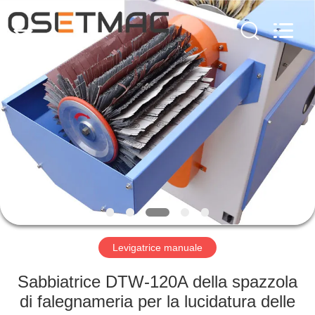
-
2026
QINGDAO
OSET
INTERNATIONAL
TRADING
CO.,
LTD..
CASA
All
Rights
Reserved.
PRODOTTI
MANIFESTAZIONE
DI
VR
CIRCA
Levigatrice manuale
NOI
Sabbiatrice DTW-120A della spazzola
di falegnameria per la lucidatura delle