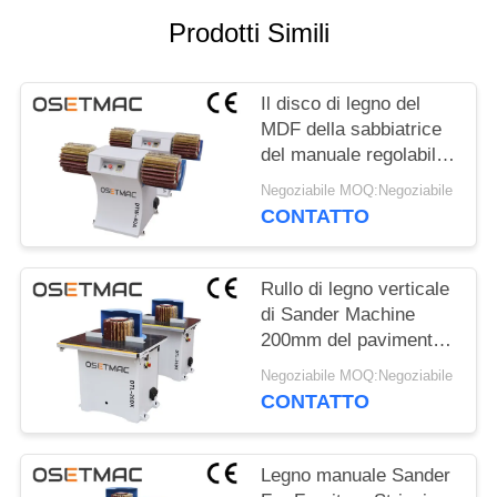
MAPPA
Prodotti Simili
DEL
SITO
Il disco di legno del
MDF della sabbiatrice
PRIVACY
del manuale regolabile
rotatorio spazzola
POLICY
Negoziabile MOQ:Negoziabile
polacco
CONTATTO
Rullo di legno verticale
di Sander Machine
200mm del pavimento
del lato del Governo
Negoziabile MOQ:Negoziabile
CONTATTO
Legno manuale Sander