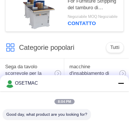
For Furniture Stripping
del tamburo di
falegnameria 0.75KW
Negoziabile MOQ:Negoziabile
CONTATTO
Categorie popolari
Tutti
Sega da tavolo
macchine
scorrevole per la
d'insabbiamento di
lavorazione del legno
falegnameria
OSETMAC
macchina della
trecciatrice del bordo
8:04 PM
stampa di
di falegnameria
falegnameria
Good day, what product are you looking for?
Depolverizzatore di