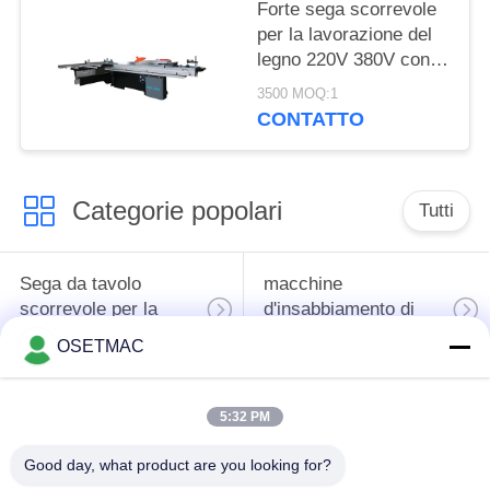
V/380 V
Forte sega scorrevole
per la lavorazione del
legno 220V 380V con
300 mm di diametro
3500 MOQ:1
della lama
CONTATTO
Categorie popolari
Tutti
Sega da tavolo
macchine
scorrevole per la
d'insabbiamento di
lavorazione del legno
falegnameria
OSETMAC
macchina della
trecciatrice del bordo
5:32 PM
stampa di
di falegnameria
falegnameria
Good day, what product are you looking for?