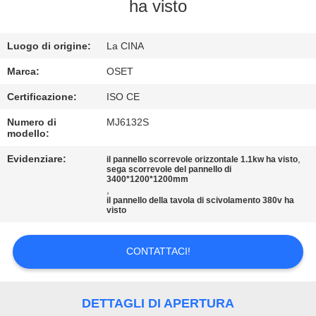
GIRO
ha visto
DELLA
Luogo di origine:
La CINA
FABBRICA
Marca:
OSET
CONTROLLO
Certificazione:
ISO CE
DI
Numero di
MJ6132S
modello:
QUALITÀ
Evidenziare:
,
il pannello scorrevole orizzontale 1.1kw ha visto
sega scorrevole del pannello di
3400*1200*1200mm
CONTATTICI
,
il pannello della tavola di scivolamento 380v ha
visto
RICHIEDA
UNA
CONTATTACI!
CITAZIONE
DETTAGLI DI APERTURA