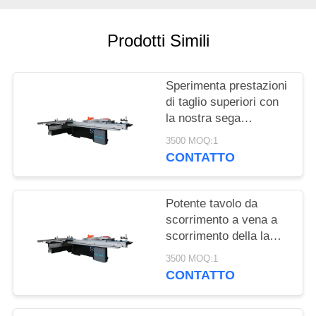
MAPPA
DEL
Prodotti Simili
SITO
Sperimenta prestazioni
PRIVACY
di taglio superiori con
POLICY
la nostra sega
scorrevole per la
3500 MOQ:1
lavorazione del legno
CONTATTO
Potente tavolo da
scorrimento a vena a
scorrimento della lama
da lama da 8000
3500 MOQ:1
giri/min con porta di
CONTATTO
estrazione della
polvere e tensione 220