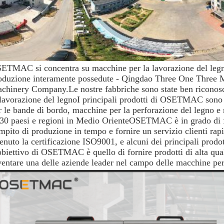
ETMAC si concentra su macchine per la lavorazione del legn
oduzione interamente possedute - Qingdao Three One Three
chinery Company.Le nostre fabbriche sono state ben riconosci
 lavorazione del legnoI principali prodotti di OSETMAC sono s
r le bande di bordo, macchine per la perforazione del legno e r
 30 paesi e regioni in Medio OrienteOSETMAC è in grado di far
mpito di produzione in tempo e fornire un servizio clienti ra
tenuto la certificazione ISO9001, e alcuni dei principali prodot
obiettivo di OSETMAC è quello di fornire prodotti di alta qualità 
ventare una delle aziende leader nel campo delle macchine per