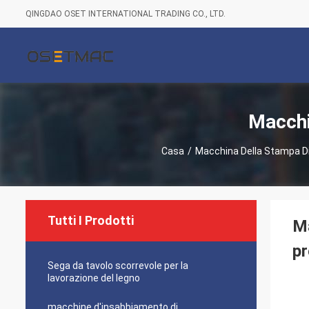
QINGDAO OSET INTERNATIONAL TRADING CO., LTD.
Macchi
Casa
/
Macchina Della Stampa D
Tutti I Prodotti
Ma
pr
Sega da tavolo scorrevole per la
lavorazione del legno
macchine d'insabbiamento di