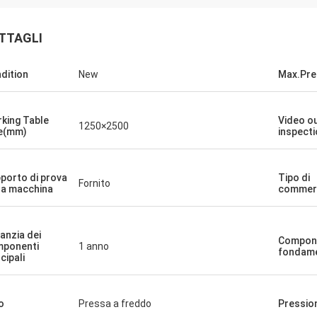
TTAGLI
dition
New
Max.Pre
king Table
Video o
1250×2500
e(mm)
inspect
porto di prova
Tipo di
Fornito
la macchina
commerc
anzia dei
Compon
ponenti
1 anno
fondame
cipali
o
Pressa a freddo
Pressio