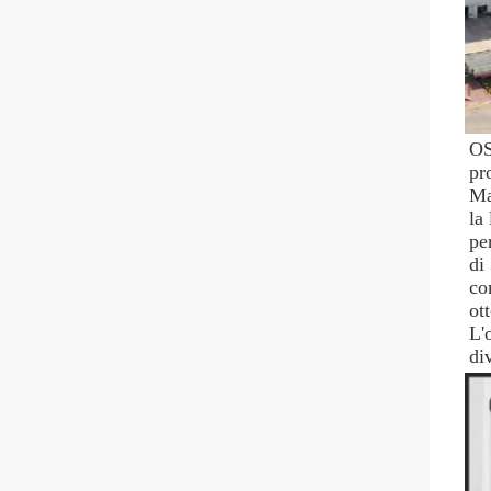
OS
pr
Ma
la
pe
di
co
ot
L'
di