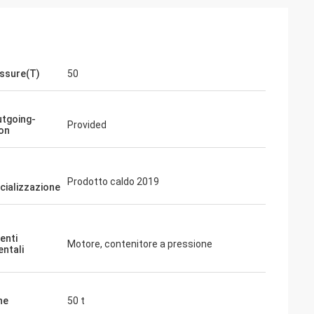
ssure(T)
50
utgoing-
Provided
ion
Prodotto caldo 2019
ializzazione
enti
Motore, contenitore a pressione
ntali
ne
50 t