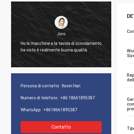
DE
Con
Joro
o
Ho le macchine e la tavola di scivolamento
ha visto è realmente buona qualità.
Wor
Siz
Rap
del
Persona di contatto :
Kevin Han
Numero di telefono :
+86 18661895387
Gar
com
prin
WhatsApp :
+8618661895387
Contatto
Tip