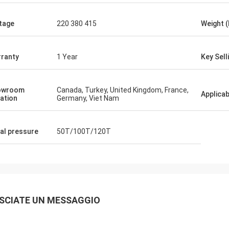
tage
220 380 415
Weight 
ranty
1 Year
Key Sell
owroom
Canada, Turkey, United Kingdom, France,
Applicab
ation
Germany, Viet Nam
al pressure
50T/100T/120T
SCIATE UN MESSAGGIO