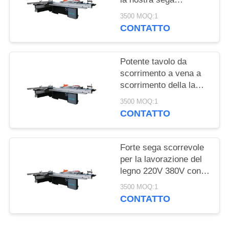
MAPPA
scorrevole per la
3500 MOQ:1
DEL
lavorazione del legno
CONTATTO
SITO
Potente tavolo da
PRIVACY
scorrimento a vena a
POLICY
scorrimento della lama
da lama da 8000
3500 MOQ:1
giri/min con porta di
CONTATTO
estrazione della
polvere e tensione 220
V/380 V
Forte sega scorrevole
per la lavorazione del
legno 220V 380V con
300 mm di diametro
3500 MOQ:1
della lama
CONTATTO