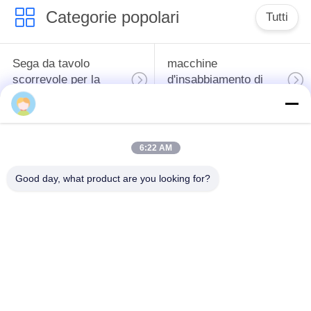
Categorie popolari
Tutti
Sega da tavolo
macchine
scorrevole per la
d'insabbiamento di
lavorazione del legno
falegnameria
macchina della
trecciatrice del bordo
6:22 AM
stampa di
di falegnameria
falegnameria
Good day, what product are you looking for?
Depolverizzatore di
Levigatrice manuale
legno
Spessori per la
Bordatrice manuale
lavorazione del legno