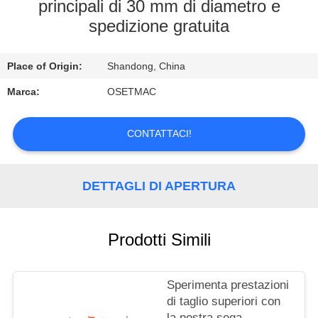
GIRO
principali di 30 mm di diametro e
spedizione gratuita
DELLA
FABBRICA
Place of Origin:
Shandong, China
CONTROLLO
Marca:
OSETMAC
DI
CONTATTACI!
QUALITÀ
CONTATTICI
DETTAGLI DI APERTURA
RICHIEDA
Prodotti Simili
UNA
CITAZIONE
Sperimenta prestazioni
di taglio superiori con
la nostra sega