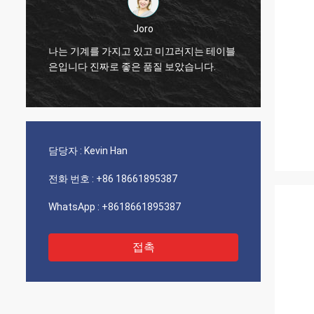
Joro
블
나는 기계를 가지고 있고 미끄러지는 테이블
나는 
은입니다 진짜로 좋은 품질 보았습니다.
은입니
담당자 :
Kevin Han
전화 번호 :
+86 18661895387
WhatsApp :
+8618661895387
접촉