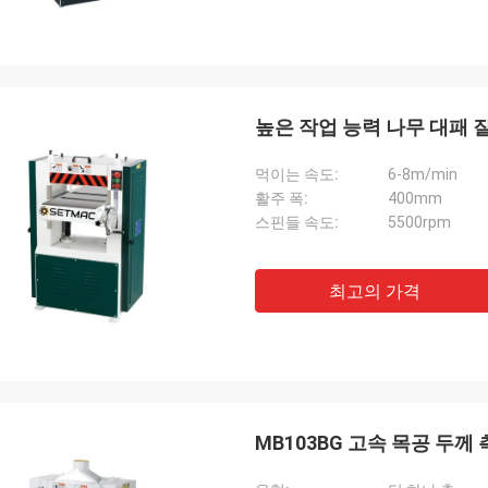
높은 작업 능력 나무 대패 질 
먹이는 속도:
6-8m/min
활주 폭:
400mm
스핀들 속도:
5500rpm
최고의 가격
MB103BG 고속 목공 두께