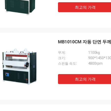
최고의 가격
MB1010CM 자동 단면 두
무게:
1100kg
크기:
900*1450*1
스핀들 속도:
4800rpm
최고의 가격