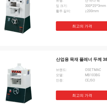
유형:
단 하나 측
잎 크기:
300*25*3mm
활주 길이:
≧200mm
최고의 가격
산업용 목재 플레너 두께 38
브랜드:
OSETMAC
모델:
MB103BG
인증:
CE,ISO
최고의 가격