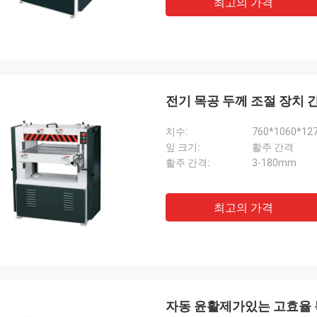
최고의 가격
전기 목공 두께 조절 장치 
치수:
760*1060*1
잎 크기:
활주 간격
활주 간격:
3-180mm
최고의 가격
자동 윤활제가있는 고효율 