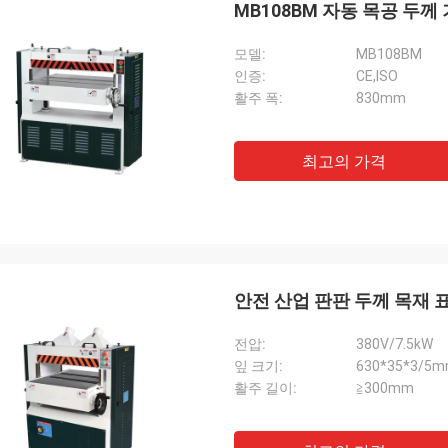
MB108BM 자동 목공 두께
Joro
모델:
MB108BM
기계를 가지고 있고 미끄러지는 테이블
인증:
CE,ISO
다 진짜로 좋은 품질 보았습니다.
활주 폭:
830mm
최고의 가격
안전 산업 판판 두께 목재 
전압:
380V/7.5kW
잎 크기:
630*35*3/5
활주 길이:
≧300mm