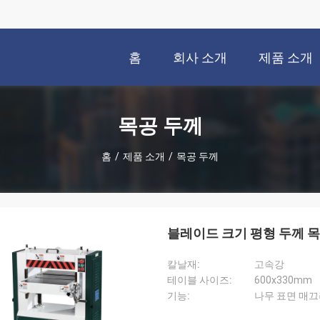
홈
회사 소개
제품 소개
목공 두께
홈
/
제품 소개
/
목공 두께
블레이드 크기 평형 두께 목
칼날재:
고속강
테이블 사이즈:
600x330mm
기능:
나무 표면 매