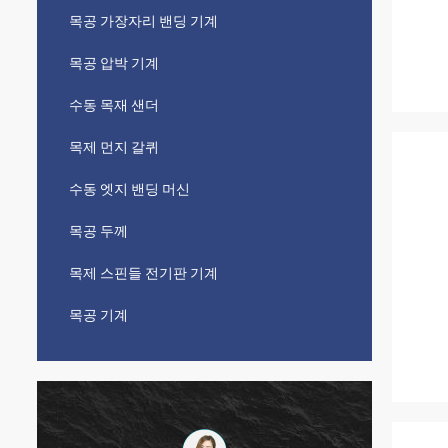
목공 가장자리 밴딩 기계
목공 압박 기계
수동 목재 샌더
목제 먼지 갈퀴
수동 엣지 밴딩 머신
목공 두께
목제 스핀들 전기판 기계
목공 기계