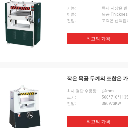
기능:
목제 지상은 
이름:
목공 Thicknes
전압:
고객은 선택합
최고의 가격
작은 목공 두께의 조합은 가
최대 절단 수용량:
≦4mm
크기:
560*710*11
전압:
380V/3KW
최고의 가격