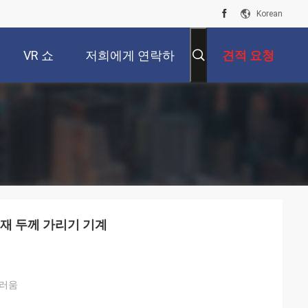
Korean
VR 쇼
저희에게 연락하
견적 요청
십시오
재 두께 가리기 기계
끄러움