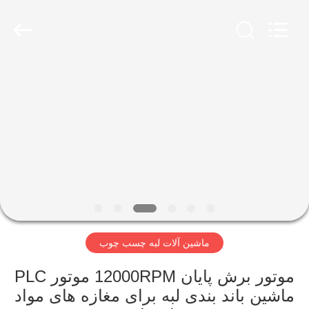
QINGDAO
OSET
INTERNATIONAL
TRADING
CO.,
LTD..
All
Rights
صفحه
Reserved.
اصلی
محصولات
نمایش
واقعیت
مجازی
ماشین آلات لبه چسب چوب
درباره
موتور برش پایان 12000RPM موتور PLC
ماشین باند بندی لبه برای مغازه های مواد
ما