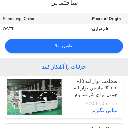
ساختمانی
تور
Shandong, China
Place of Origin:
کارخانه
نام تجاری:
OSET
کنترل
تماس با ما!
کیفیت
جزئیات را آشکار کنید
با
ما
ضخامت نوار لبه 10-
تماس
60mm ماشین نوار لبه
چوبی برای کار مداوم
بگیرید
قابل مذاکره MOQ:1
تماس بگیرید
درخواست
نقل قول