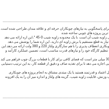
رای پاسخگویی به نیازهای چوبکاران حرفه ای و علاقه مندان طراحی شده است.
یکی از ویژگی های برجسته از تراش میز کشویی چوبکاری توانایی زاویه شیب آن است. با یک محدوده زاویه شیب 0-45 °،این اره ارائه می دهد
ز به قطع مستقیم یا برش زاویه ای دارید، این اره شما را پوشش می دهد.
وقتی صحبت از گزینه های قدرت می شود، نردبان میز کشویی چوبکاری انعطاف پذیری را با هم سازگاری ولتاژ 220 و 380 ولت ارائه می دهد.این
ین تنظیم کارگاه خود را و نیازهای قدرت مناسب است، تضمین عملکرد کارآمد و
یکی دیگر از ویژگی های اصلی این اره اندازه میز سخاوتمندانه 300 میلی متر است که فضای کافی برای کار با قطعات بزرگ چوب فراهم می کند
اجازه می دهد تا برای تغذیه صاف و دقیق از قطعه کار، به این ترتیب دستیابی
ابل اعتماد و قدرتمند هستید یا یک مبتدی مشتاق به انجام پروژه های چوبکاری
نش، قابلیت زاویه شیب، گزینه های ولتاژ و اندازه میز آن را به یک افزونه