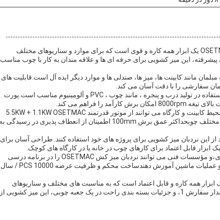
OSETMAC Woodworking Sliding Table Saw (Model: MJ6132BD) یک ابزار همه کاره و قوی است که برای موارد و سناریوهای مختلف
یشرفته، این میز کشویی برای حرفه ای ها و علاقه مندان به کار با چوب مناسب
ز کشنده OSETMAC برای تولید قطعات مبلمان مانند کابینت ها، میز ها، صندلی ها و موارد دیگر ایده آل است.قابلیت های
2. تولید درب و پنجره: این اره میز کشویی برای برش مواد مورد استفاده در تولید درب و پنجره ، مانند چوب ، PVC و آلومینیوم مناسب است.پورت
 را فراهم می کند.
3. کارگاه های کابینت و کار با چوب: حرفه ای های کار با چوب در محیط کابینت و کارگاه می توانند از موتور قدرتمند 5.5KW + 1.1KW OSETMAC
استفاده کنند.که اجازه می دهد تا برش صاف و دقیق بر روی مواد مختلف چوبحداکثر عمق برش 100mm اطمینان از انعطاف پذیری در رسیدگی ب
لاقه مندان و علاقه مندان به DIY نیز می توانند از این نردبان میز کشویی برای پروژه های خود استفاده کنند. طراحی آسان برای
5- مؤسسات آموزشی: مدارس چوبکاری، مراکز آموزش حرفه ای،و مؤسسات فنی می توانند نردبان میز کش OSETMAC را در برنامه درسی
خود قرار دهند تا دانش آموزان را در مورد تکنیک های کار با چوب و عملیات ماشین آموزش دهندساخت محکم و ظرفیت عرضه 10000 PCS / سال
ور کلی، OSETMAC Woodworking Sliding Table Saw یک ابزار همه کاره و قابل اعتماد است که به مناسبت های مختلف و سناریوهای
کاربرد محصول پاسخ می دهد. با قیمت رقابتی $ 3500،حداقل مقدار سفارش 1، و جزئیات بسته بندی راحت در یک جعبه چوبی، این میز کشویی از