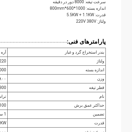
سرعت تیغه: 8000 دور در دقیقه
اندازه بسته: 1000*600*800mm
قدرت: 5.5KW + 1.1KW
ولتاژ: 220V 380V
پارامترهای فنی:
بندر استخراج گرد و غبار
آره
ولتاژ
220 ولت 380 ول
اندازه بسته
1000*600*800 م
وزن
۸۰۰ کیلوگر
قطر تیغه
300 میلی مت
نام
تراش
حداکثر عمق برش
100 میلی مت
تضمین
1 سال
قدرت
1KW
سرعت تیغه
۸۰۰۰ دور در 