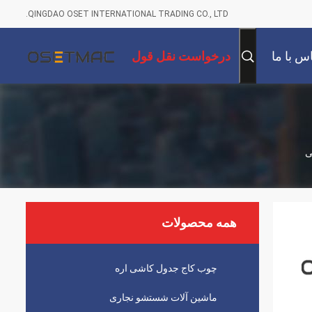
QINGDAO OSET INTERNATIONAL TRADING CO., LTD.
س با ما
درخواست نقل قول
ی
همه محصولات
چوب کاج جدول کاشی اره
ماشین آلات شستشو نجاری