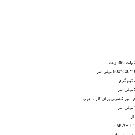
ت
یلی متر
م
ر
 میز کشویی برای کار با چوب
ر
5.5KW + 1.
دقیقه