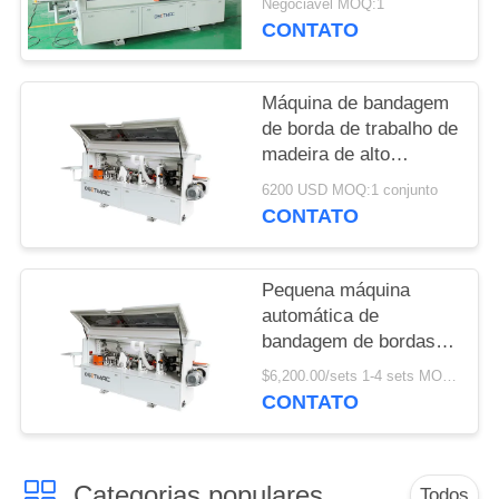
Negociável MOQ:1
CONTATO
MAPA
DO
Máquina de bandagem
SITE
de borda de trabalho de
madeira de alto
desempenho para
PRIVACY
6200 USD MOQ:1 conjunto
bandagem suave e
CONTATO
POLICY
precisa de borda
Pequena máquina
automática de
bandagem de bordas
para painéis de
$6,200.00/sets 1-4 sets MOQ:1 conjunto
madeira em lojas de
CONTATO
materiais de
construção
Categorias populares
Todos