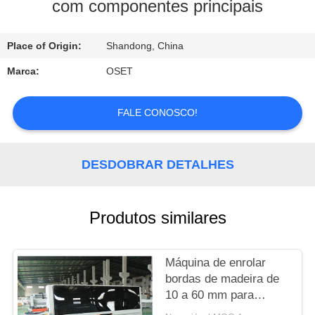
EXCURSÃO
com componentes principais
DA
Place of Origin:
Shandong, China
FÁBRICA
Marca:
OSET
CONTROLE
FALE CONOSCO!
DA
QUALIDADE
DESDOBRAR DETALHES
CONTACTE-
NOS
Produtos similares
PEÇA
Máquina de enrolar
UMAS
bordas de madeira de
10 a 60 mm para
CITAÇÕES
operação contínua