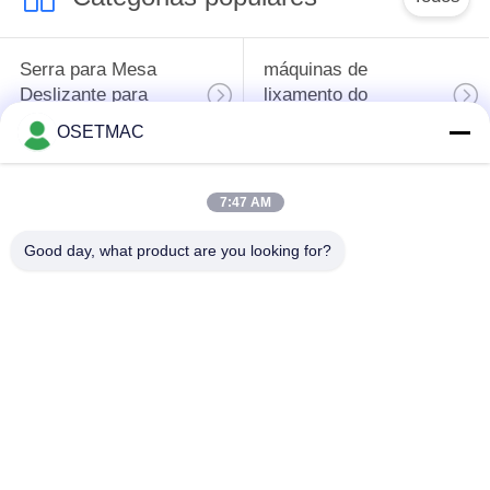
Serra para Mesa
máquinas de
Deslizante para
lixamento do
Madeira
woodworking
OSETMAC
máquina de borda da
máquina da imprensa
7:47 AM
borda do
do woodworking
woodworking
Good day, what product are you looking for?
Lixadeira de madeira
Extrator de poeira de
manual
madeira
Máquina de bordar
Espessador de
manual
madeira