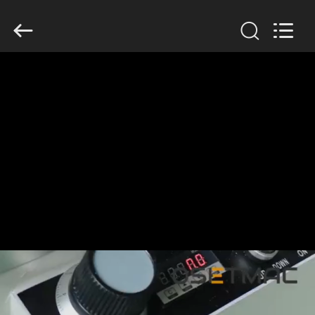
OSET
INTERNATIONAL
TRADING
CO.,
LTD..
All
Rights
Reserved.
ДОМ
ПРОДУКТЫ
ШОУ
VR
О
НАС
ПУТЕШЕСТВИЕ