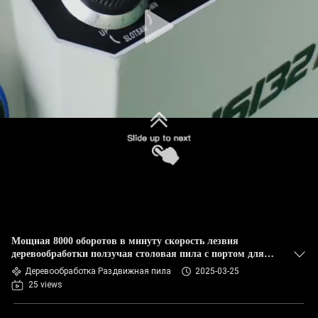
ФАБРИКИ
ПРОВЕРКА
КАЧЕСТВА
СВЯЖИТЕСЬ
МЫ
СПРОСИТЕ
ЦИТАТУ
Мощная 8000 оборотов в минуту скорость лезвия
КАРТА
деревообработки ползучая столовая пила с портом для
извлечения пыли и напряжением 220V / 380V
Деревообработка Раздвижная пила
2025-03-25
САЙТА
25 views