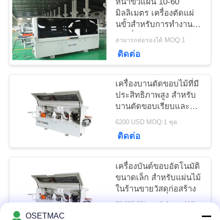
หนาขั้วแผ่น 10-60
มิลลิเมตร เครื่องตัดแผ่
นขั้วสําหรับการทํางาน
ขอ
ต่อเนื่อง
สามารถต่อรองได้ MOQ:1
ใบ
ติดต่อ
เสนอ
เครื่องบานตัดขอบไม้ที่มี
ราคา
ประสิทธิภาพสูง สําหรับ
บานตัดขอบเรียบและ
แม่นยํา
6200 USD MOQ:1 ชุด
แผนผัง
ติดต่อ
เว็บไซต์
เครื่องบันด์ขอบอัตโนมัติ
ขนาดเล็ก สําหรับแผ่นไม้
PRIVACY
ในร้านขายวัสดุก่อสร้าง
POLICY
$6,200.00/sets 1-4 sets MOQ:1 ชุด
OSETMAC
ติดต่อ