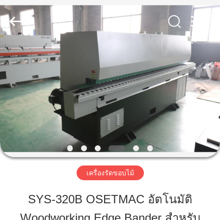
2026
QINGDAO
OSET
INTERNATIONAL
TRADING
CO.,
LTD..
All
Rights
บ้าน
Reserved.
สินค้า
การ
แสดง
VR
เครื่องรัดขอบไม้
SYS-320B OSETMAC อัตโนมัติ
เกี่ยว
Woodworking Edge Bander สําหรับ