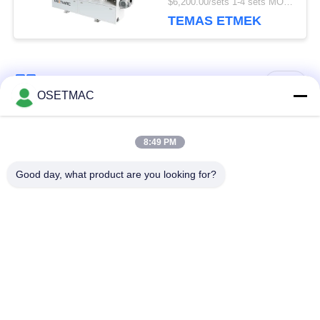
$6,200.00/sets 1-4 sets MOQ:1 set
bileşenlerle
TEMAS ETMEK
Popüler Kategoriler
Tüm
OSETMAC
Ağaç İşleme Sürgülü
Ağaç İşleme Zımpara
8:49 PM
Masa Testere
Makineleri
Good day, what product are you looking for?
Ağaç İşleme Kenar
Ağaç İşleme Pres
Bantlama Makinesi
Makinası
Manuel Ahşap
Ahşap Toz Emici
Zımpara
Manuel Kenar