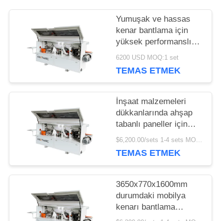
Yumuşak ve hassas
SITE
kenar bantlama için
yüksek performanslı
HARITASI
ahşap işleme kenar
6200 USD MOQ:1 set
bantlama makinesi
TEMAS ETMEK
PRIVACY
İnşaat malzemeleri
POLICY
dükkanlarında ahşap
tabanlı paneller için
küçük otomatik kenar
$6,200.00/sets 1-4 sets MOQ:1 set
bantlama makinesi
TEMAS ETMEK
3650x770x1600mm
durumdaki mobilya
kenarı bantlama
makinesi en önemli