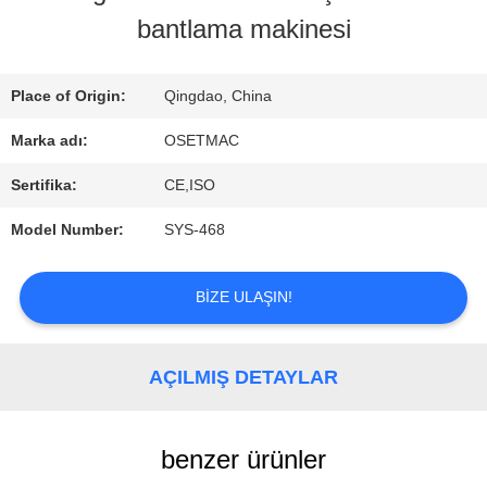
bantlama makinesi
TURU
Place of Origin:
Qingdao, China
KALITE
Marka adı:
OSETMAC
KONTROL
Sertifika:
CE,ISO
Model Number:
SYS-468
BIZE
ULAŞIN
BIZE ULAŞIN!
BIR
AÇILMIŞ DETAYLAR
TEKLIF
benzer ürünler
ISTEĞI