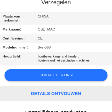
Verzegelen
KWALITEITSCONTROLE
Plaats van
CHINA
herkomst:
CONTACTEER
Merknaam:
OSETMAC
ONS
Certificering:
CE
VERZOEK
Modelnummer:
Sys-568
OM EEN
Hoog licht:
,
houtbewerkingsrand bander
houten rand het verbinden machines
CITAAT
CONTACTEER ONS!
SITEMAP
DETAILS ONTVOUWEN
PRIVACY
POLICY