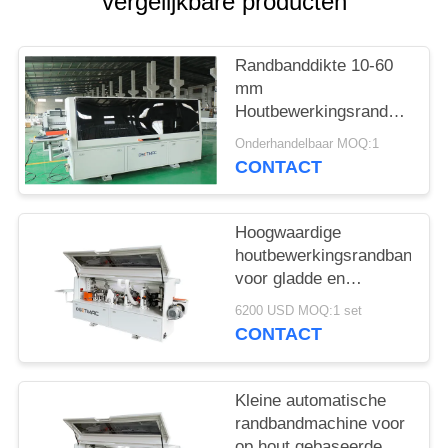
vergelijkbare producten
Randbanddikte 10-60
mm
Houtbewerkingsrandbandma
voor continue werking
Onderhandelbaar MOQ:1
CONTACT
Hoogwaardige
houtbewerkingsrandbandma
voor gladde en
nauwkeurige
6200 USD MOQ:1 set
randbanden
CONTACT
Kleine automatische
randbandmachine voor
op hout gebaseerde