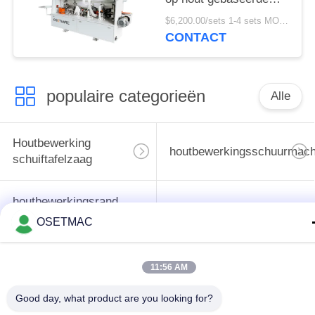
panelen in
$6,200.00/sets 1-4 sets MOQ:1 set
bouwmaterialenwinkels
CONTACT
populaire categorieën
Alle
Houtbewerking
houtbewerkingsschuurmach
schuiftafelzaag
houtbewerkingsrand
de machine van de
het verbinden
OSETMAC
houtbewerkingspers
machine
11:56 AM
Handleiding Wood
Houten Stoftrekker
Sander
Good day, what product are you looking for?