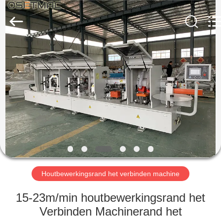
OSET
INTERNATIONAL
TRADING
CO.,
LTD..
All
Rights
Reserved.
HUIS
PRODUCTEN
VR
TOON
ONGEVEER
ONS
Houtbewerkingsrand het verbinden machine
15-23m/min houtbewerkingsrand het
FABRIEKSREIS
Verbinden Machinerand het