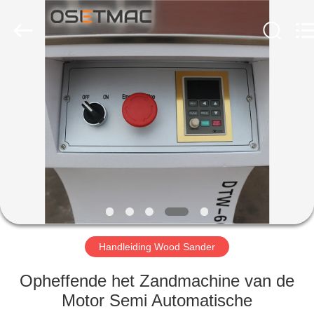
OSET
INTERNATIONAL
TRADING
CO.,
LTD..
All
Rights
Reserved.
HUIS
PRODUCTEN
VR
TOON
ONGEVEER
ONS
Handleiding Wood Sander
Opheffende het Zandmachine van de
FABRIEKSREIS
Motor Semi Automatische