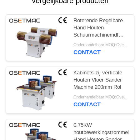
vergelijkbare producten
Roterende Regelbare
Hand Houten
Schuurmachinemdf
Schijfborstel Pools
Onderhandelbaar MOQ:Overeen te komen
CONTACT
Kabinets zij verticale
Houten Vloer Sander
Machine 200mm Rol
Onderhandelbaar MOQ:Overeen te komen
CONTACT
0.75KW
houtbewerkingstrommel
Hand Houten Sander