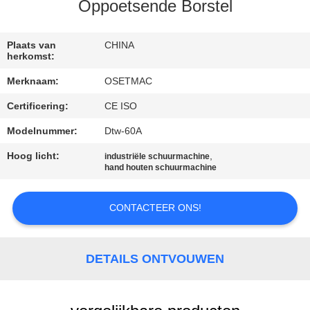
Oppoetsende Borstel
KWALITEITSCONTROLE
Plaats van
CHINA
herkomst:
CONTACTEER
Merknaam:
OSETMAC
ONS
Certificering:
CE ISO
VERZOEK
Modelnummer:
Dtw-60A
OM EEN
Hoog licht:
,
industriële schuurmachine
hand houten schuurmachine
CITAAT
CONTACTEER ONS!
SITEMAP
DETAILS ONTVOUWEN
PRIVACY
POLICY