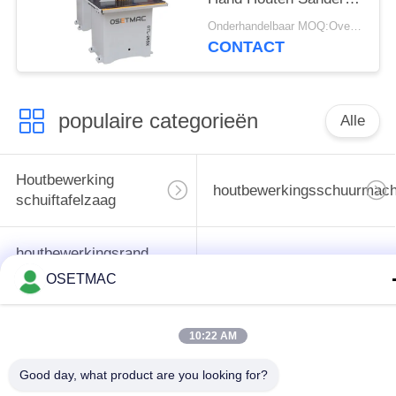
For Furniture Stripping
Onderhandelbaar MOQ:Overeen te komen
CONTACT
populaire categorieën
Alle
Houtbewerking
houtbewerkingsschuurmach
schuiftafelzaag
houtbewerkingsrand
de machine van de
het verbinden
OSETMAC
houtbewerkingspers
machine
10:22 AM
Handleiding Wood
Houten Stoftrekker
Sander
Good day, what product are you looking for?