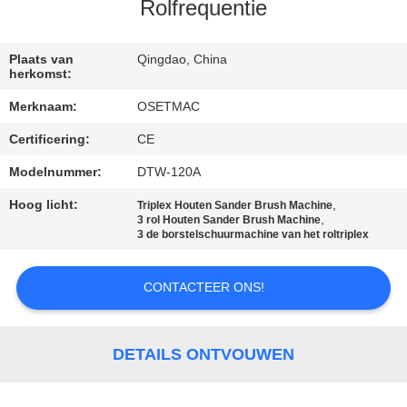
Rolfrequentie
KWALITEITSCONTROLE
Plaats van
Qingdao, China
herkomst:
CONTACTEER
Merknaam:
OSETMAC
ONS
Certificering:
CE
VERZOEK
Modelnummer:
DTW-120A
OM EEN
Hoog licht:
,
Triplex Houten Sander Brush Machine
,
3 rol Houten Sander Brush Machine
CITAAT
3 de borstelschuurmachine van het roltriplex
CONTACTEER ONS!
SITEMAP
PRIVACY
DETAILS ONTVOUWEN
POLICY