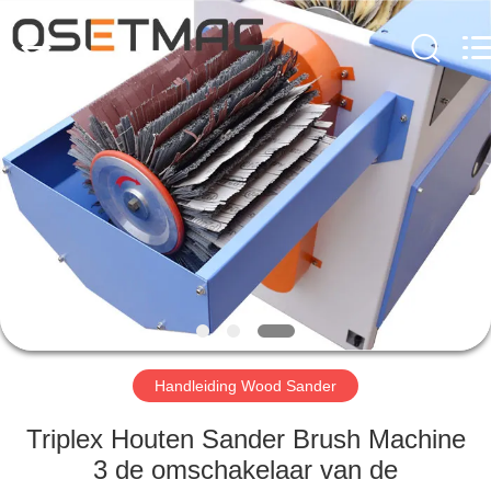
OSET
INTERNATIONAL
TRADING
CO.,
LTD..
All
Rights
Reserved.
HUIS
PRODUCTEN
VR
TOON
ONGEVEER
ONS
Handleiding Wood Sander
Triplex Houten Sander Brush Machine
FABRIEKSREIS
3 de omschakelaar van de