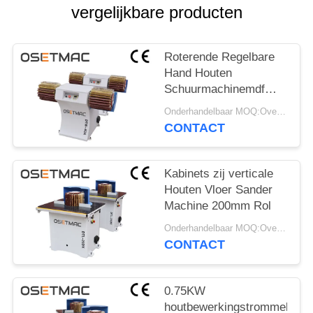
vergelijkbare producten
Roterende Regelbare
Hand Houten
Schuurmachinemdf
Schijfborstel Pools
Onderhandelbaar MOQ:Overeen te komen
CONTACT
Kabinets zij verticale
Houten Vloer Sander
Machine 200mm Rol
Onderhandelbaar MOQ:Overeen te komen
CONTACT
0.75KW
houtbewerkingstrommel