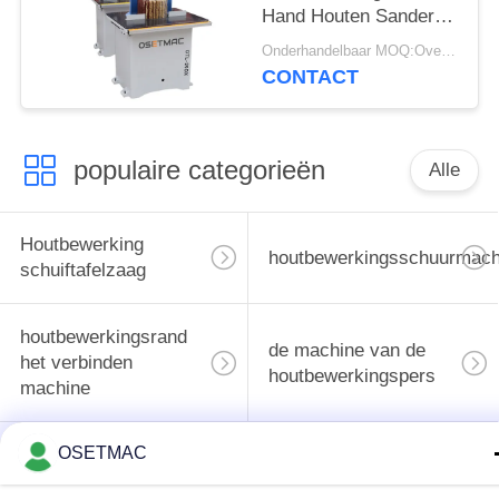
Hand Houten Sander
For Furniture Stripping
Onderhandelbaar MOQ:Overeen te komen
CONTACT
populaire categorieën
Alle
Houtbewerking
houtbewerkingsschuurmach
schuiftafelzaag
houtbewerkingsrand
de machine van de
het verbinden
houtbewerkingspers
machine
OSETMAC
Handleiding Wood
Houten Stoftrekker
Sander