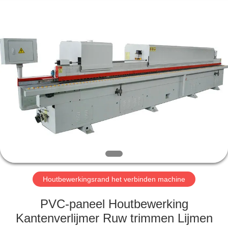
OSET
INTERNATIONAL
TRADING
CO.,
LTD..
All
Rights
Reserved.
HUIS
PRODUCTEN
VR
TOON
ONGEVEER
ONS
Houtbewerkingsrand het verbinden machine
PVC-paneel Houtbewerking
FABRIEKSREIS
Kantenverlijmer Ruw trimmen Lijmen