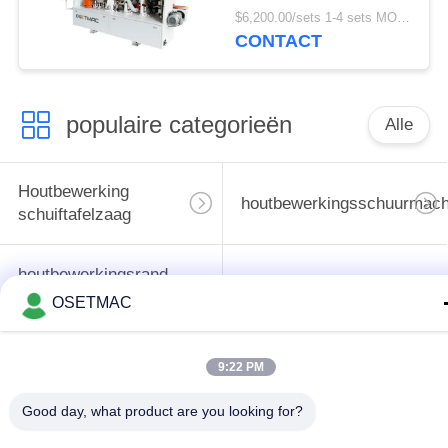
panelen in
$6,200.00/sets 1-4 sets MOQ:1 set
bouwmaterialenwinkels
CONTACT
populaire categorieën
Alle
Houtbewerking
houtbewerkingsschuurmach
schuiftafelzaag
houtbewerkingsrand
de machine van de
het verbinden
OSETMAC
houtbewerkingspers
machine
9:22 PM
Handleiding Wood
Houten Stoftrekker
Sander
Good day, what product are you looking for?