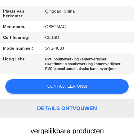
KWALITEITSCONTROLE
Plaats van
Qingdao, China
herkomst:
Merknaam:
OSETMAC
CONTACTEER
Certificering:
CE,ISO
ONS
Modelnummer:
SYS-468J
VERZOEK
Hoog licht:
,
PVC houtbewerking kantenverlijmer
,
ruw trimmen houtbewerking kantenverlijmer
OM EEN
PVC paneel automatische kantenverlijmer
CITAAT
CONTACTEER ONS!
SITEMAP
DETAILS ONTVOUWEN
PRIVACY
POLICY
vergelijkbare producten