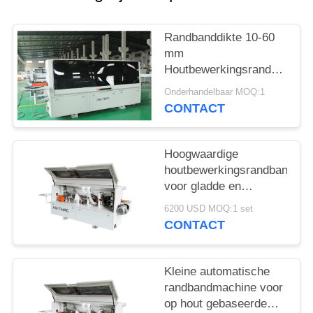
Randbanddikte 10-60
mm
Houtbewerkingsrandbandma
voor continue werking
Onderhandelbaar MOQ:1
CONTACT
Hoogwaardige
houtbewerkingsrandbandma
voor gladde en
nauwkeurige
6200 USD MOQ:1 set
randbanden
CONTACT
Kleine automatische
randbandmachine voor
op hout gebaseerde