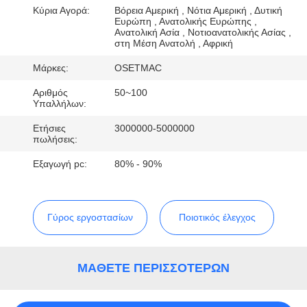
ΕΡΓΟΣΤΑΣΊΩΝ
Κύρια Αγορά:
Βόρεια Αμερική , Νότια Αμερική , Δυτική
Ευρώπη , Ανατολικής Ευρώπης ,
Ανατολική Ασία , Νοτιοανατολικής Ασίας ,
στη Μέση Ανατολή , Αφρική
ΠΟΙΟΤΙΚΌΣ
ΈΛΕΓΧΟΣ
Μάρκες:
OSETMAC
Αριθμός
50~100
Υπαλλήλων:
ΜΑΣ
Ετήσιες
3000000-5000000
ΕΛΆΤΕ
πωλήσεις:
ΣΕ
Εξαγωγή pc:
80% - 90%
ΕΠΑΦΉ
ΜΕ
Γύρος εργοστασίων
Ποιοτικός έλεγχος
ΖΗΤΉΣΤΕ
ΈΝΑ
ΜΆΘΕΤΕ ΠΕΡΙΣΣΌΤΕΡΩΝ
ΑΠΌΣΠΑΣΜΑ