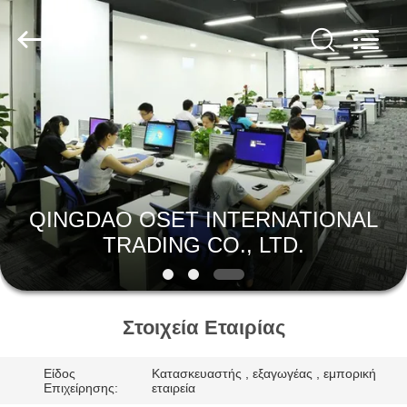
OSET
INTERNATIONAL
TRADING
CO.,
LTD..
All
Rights
Reserved.
ΣΠΊΤΙ
ΠΡΟΪΌΝΤΑ
VR
QINGDAO OSET INTERNATIONAL
ΠΑΡΟΥΣΙΆΣΤΕ
TRADING CO., LTD.
ΠΕΡΊΠΟΥ
ΕΜΕΊΣ
Στοιχεία Εταιρίας
Είδος
Κατασκευαστής , εξαγωγέας , εμπορική
ΓΎΡΟΣ
Επιχείρησης:
εταιρεία