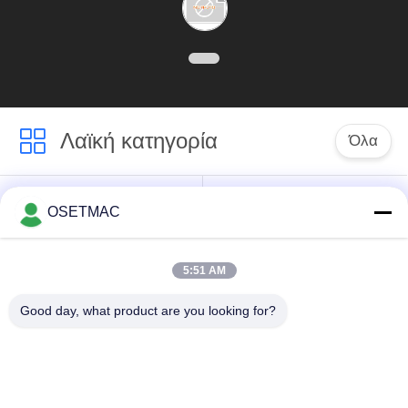
Λαϊκή κατηγορία
Όλα
Ξυλουργική
στρώνοντας με άμμο
OSETMAC
τσουγκράνα
μηχανές ξυλουργικής
5:51 AM
μηχανή ζώνης
μηχανή Τύπου
ακρών ξυλουργικής
ξυλουργικής
Good day, what product are you looking for?
Χειροκίνητο
Ξύλινος εξολκέας
λειαντικό ξύλο
σκόνης