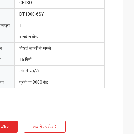
CE,ISO
DT1000-6SY
 मात्रा
1
बातचीत योग्य
रण
दिखते लकड़ी के मामले
य
15 दिनों
टी/टी, एल/सी
मता
प्रति वर्ष 3000 सेट
ी कीमत
अब से संपर्क करें