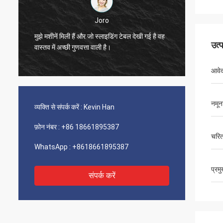
Joro
मुझे मशीनें मिली हैं और जो स्लाइडिंग टेबल देखी गई है वह
मुझे मशीन
उत्
वास्तव में अच्छी गुणवत्ता वाली है।
वास्तव मे
आवे
नमून
व्यक्ति से संपर्क करें :
Kevin Han
फ़ोन नंबर :
+86 18661895387
चरित
WhatsApp :
+8618661895387
प्रम
संपर्क करें