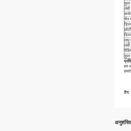
कुल 
लंबी
कन्व
चैन 
डिस्
छोटी
डिस्
लघु 
लंबी
पैकि
कुल 
प्रति
हम अ
हमारे
टैग:
अनुशंसित