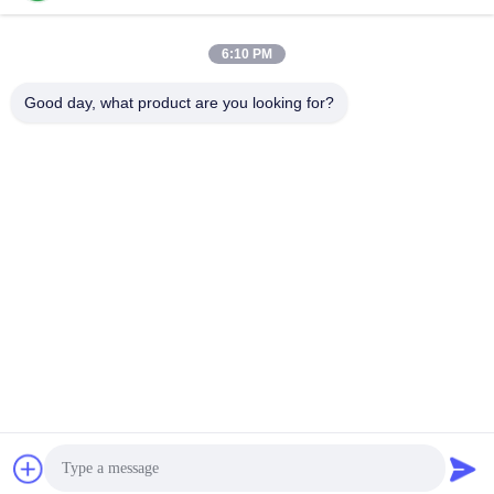
लोकप्रिय श्रेणियां
सभी
6:10 PM
Good day, what product are you looking for?
वुडवर्किंग स्लाइडिंग टेबल
वुडवर्किंग सैंडिंग मशीनें
देखा
वुडवर्किंग एज बैंडिंग मशीन
वुडवर्किंग प्रेस मशीन
मैनुअल लकड़ी Sander
लकड़ी धूल चिमटा
मैनुअल एज बैंडिंग मशीन
वुडवर्किंग थिकनेसर
सदस्यता लें