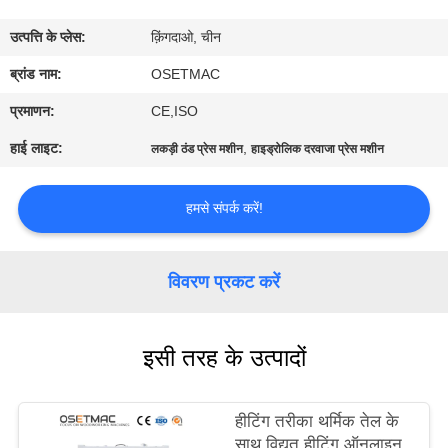
कारखाना
उत्पत्ति के प्लेस:
क़िंगदाओ, चीन
भ्रमण
ब्रांड नाम:
OSETMAC
गुणवत्ता
प्रमाणन:
CE,ISO
नियंत्रण
हाई लाइट:
,
लकड़ी ठंड प्रेस मशीन
हाइड्रोलिक दरवाजा प्रेस मशीन
संपर्क
हमसे संपर्क करें!
करें
विवरण प्रकट करें
एक
उद्धरण
इसी तरह के उत्पादों
का
अनुरोध
हीटिंग तरीका थर्मिक तेल के
करें
साथ विद्युत हीटिंग ऑनलाइन