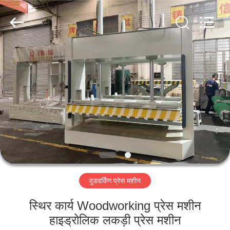
QINGDAO
OSET
INTERNATIONAL
TRADING
CO.,
LTD..
All
Rights
घर
Reserved.
उत्पादों
वीआर
शो
हमारे
वुडवर्किंग प्रेस मशीन
बारे
में
स्थिर कार्य Woodworking प्रेस मशीन
हाइड्रोलिक लकड़ी प्रेस मशीन