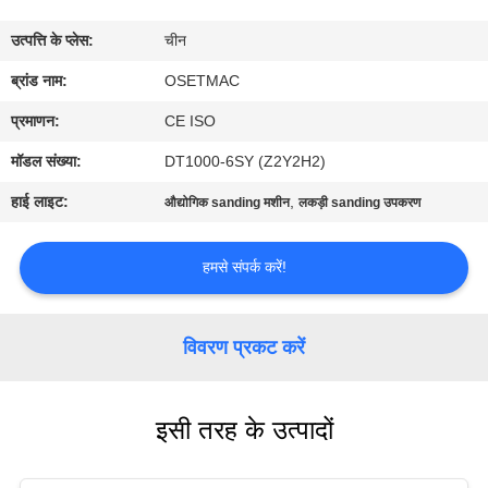
कारखाना
उत्पत्ति के प्लेस:
चीन
भ्रमण
ब्रांड नाम:
OSETMAC
गुणवत्ता
प्रमाणन:
CE ISO
नियंत्रण
मॉडल संख्या:
DT1000-6SY (Z2Y2H2)
हाई लाइट:
,
औद्योगिक sanding मशीन
लकड़ी sanding उपकरण
संपर्क
करें
हमसे संपर्क करें!
एक
विवरण प्रकट करें
उद्धरण
का
इसी तरह के उत्पादों
अनुरोध
करें