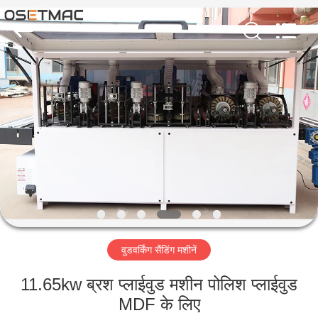
QINGDAO
OSET
INTERNATIONAL
TRADING
CO.,
LTD..
All
Rights
घर
Reserved.
उत्पादों
वीआर
शो
हमारे
वुडवर्किंग सैंडिंग मशीनें
बारे
में
11.65kw ब्रश प्लाईवुड मशीन पोलिश प्लाईवुड
MDF के लिए