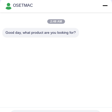
OSETMAC
लोकप्रिय श्रेणियां
सभी
2:48 AM
Good day, what product are you looking for?
वुडवर्किंग स्लाइडिंग टेबल
वुडवर्किंग सैंडिंग मशीनें
देखा
वुडवर्किंग एज बैंडिंग मशीन
वुडवर्किंग प्रेस मशीन
मैनुअल लकड़ी Sander
लकड़ी धूल चिमटा
मैनुअल एज बैंडिंग मशीन
वुडवर्किंग थिकनेसर
सदस्यता लें