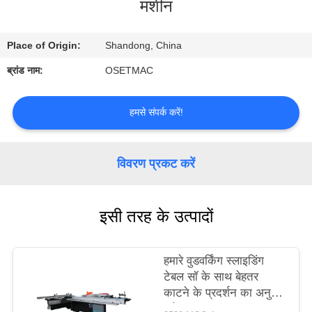
मशीन
कारखाना
भ्रमण
Place of Origin:
Shandong, China
ब्रांड नाम:
OSETMAC
गुणवत्ता
नियंत्रण
हमसे संपर्क करें!
संपर्क
विवरण प्रकट करें
करें
एक
इसी तरह के उत्पादों
उद्धरण
का
हमारे वुडवर्किंग स्लाइडिंग
टेबल सॉ के साथ बेहतर
अनुरोध
काटने के प्रदर्शन का अनुभव
करें
करें