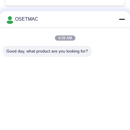
OSETMAC
लोकप्रिय श्रेणियां
सभी
4:35 AM
वुडवर्किंग स्लाइडिंग टेबल
वुडवर्किंग सैंडिंग मशीनें
Good day, what product are you looking for?
देखा
वुडवर्किंग एज बैंडिंग मशीन
वुडवर्किंग प्रेस मशीन
मैनुअल लकड़ी Sander
लकड़ी धूल चिमटा
मैनुअल एज बैंडिंग मशीन
वुडवर्किंग थिकनेसर