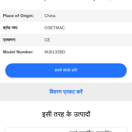
में
Place of Origin:
China
कारखाना
ब्रांड नाम:
OSETMAC
भ्रमण
प्रमाणन:
CE
Model Number:
MJ6132BD
गुणवत्ता
नियंत्रण
हमसे संपर्क करें!
संपर्क
विवरण प्रकट करें
करें
इसी तरह के उत्पादों
एक