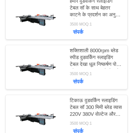
हमारे वुडवर्किंग स्लाइडिंग
उद्धरण
टेबल सॉ के साथ बेहतर
काटने के प्रदर्शन का अनुभव
का
करें
3500 MOQ:1
अनुरोध
संपर्क
करें
शक्तिशाली 8000rpm ब्लेड
स्पीड वुडवर्किंग स्लाइडिंग
टेबल देखा धूल निष्कर्षण पोर्ट
साइटमैप
और 220V/380V वोल्टेज के
3500 MOQ:1
साथ
संपर्क
PRIVACY
POLICY
टिकाऊ वुडवर्किंग स्लाइडिंग
टेबल सॉ 300 मिमी ब्लेड व्यास
220V 380V वोल्टेज और
मजबूत पैकेज आकार 1000 *
3500 MOQ:1
600 * 800 मिमी के साथ
संपर्क