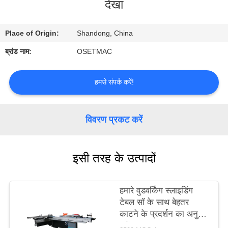
देखा
कारखाना
भ्रमण
Place of Origin:
Shandong, China
ब्रांड नाम:
OSETMAC
गुणवत्ता
नियंत्रण
हमसे संपर्क करें!
संपर्क
विवरण प्रकट करें
करें
एक
इसी तरह के उत्पादों
उद्धरण
का
हमारे वुडवर्किंग स्लाइडिंग
टेबल सॉ के साथ बेहतर
अनुरोध
काटने के प्रदर्शन का अनुभव
करें
करें