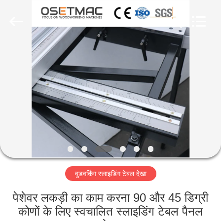
QINGDAO
OSET
INTERNATIONAL
TRADING
CO.,
LTD..
All
Rights
घर
Reserved.
उत्पादों
वीआर
शो
हमारे
वुडवर्किंग स्लाइडिंग टेबल देखा
बारे
में
पेशेवर लकड़ी का काम करना 90 और 45 डिग्री
कोणों के लिए स्वचालित स्लाइडिंग टेबल पैनल