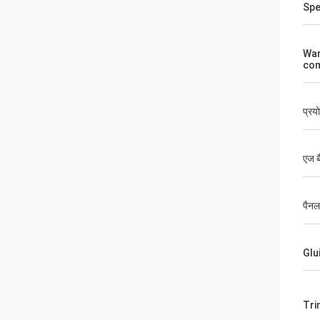
Spe
War
co
प्रय
एज ब
पैनल
Glu
Tri