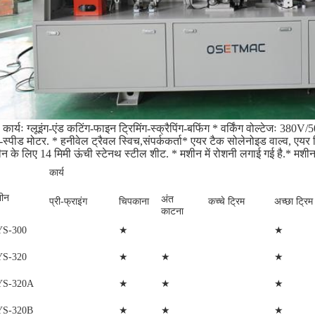
 कार्यः ग्लूइंग-एंड कटिंग-फाइन ट्रिमिंग-स्क्रैपिंग-बफिंग * वर्किंग वोल्टेजः 3
-स्पीड मोटर. * हनीवेल ट्रैवल स्विच,संपर्ककर्ता* एयर टैक सोलेनोइड वाल्व, एयर
न के लिए 14 मिमी ऊंची स्टेनथ स्टील शीट. * मशीन में रोशनी लगाई गई है.* मश
कार्य
ीन
अंत
प्री-फ्राइंग
चिपकाना
कच्चे ट्रिम
अच्छा ट्रिम
काटना
★
★
YS-300
★
★
★
YS-320
★
★
★
YS-320A
★
★
★
YS-320B