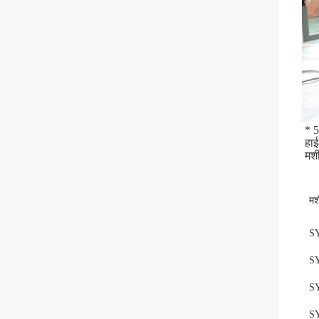
* 5
हाई
मशी
मश
S
S
S
S