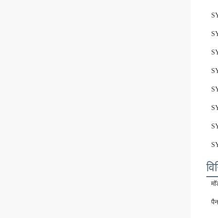
S
S
S
S
S
S
S
S
विन
मॉ
पै