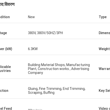
पाद विवरण
dition
New
Type
tage
380V, 380V/50HZ/3PH
Dimens
er (kW)
6.3KW
Weight
Building Material Shops, Manufacturing
licable
Plant, Construction works , Advertising
Warran
ustries
Company
Gluing, Fine Trimming, End Trimming,
ction
Key Sel
Scraping, Buffing
el Feed
Video 