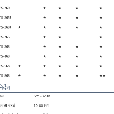
★
★
★
★
YS-360
★
★
★
★
YS-365J
★
★
★
★
★
YS-368J
★
★
★
YS-365
★
★
★
★
YS-368
★
★
★
★
YS-468
★
★
★
★
★
YS-568
★
★
★
★
★★
YS-868
िर्देश
डल
SYS-320A
नल की मोटाई
10-60 मिमी