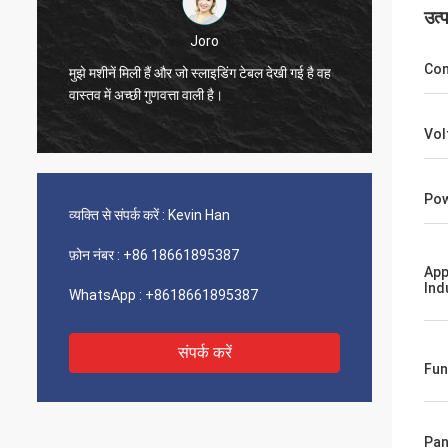
उत्
Joro
Con
बल देखी गई है वह
मुझे मशीनें मिली हैं और जो स्लाइडिंग टेबल देखी गई है वह
वास्तव में अच्छी गुणवत्ता वाली है।
Vol
Pow
व्यक्ति से संपर्क करें :
Kevin Han
फ़ोन नंबर :
+86 18661895387
App
Ind
WhatsApp :
+8618661895387
संपर्क करें
Fun
Pan