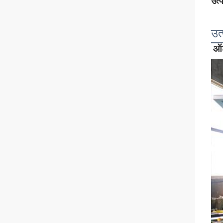
उत्
उत
ऑट