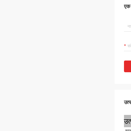
एक स
उत्
उत
स्व