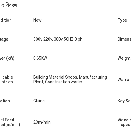
पाद विवरण
dition
New
Type
tage
380v 220v, 380v 50HZ 3 ph
Dimens
er (kW)
8.65KW
Weight
licable
Building Material Shops, Manufacturing
Warran
ustries
Plant, Construction works
ction
Gluing
Key Sel
el Feed
Video 
23m/min
ed(m/min)
inspec