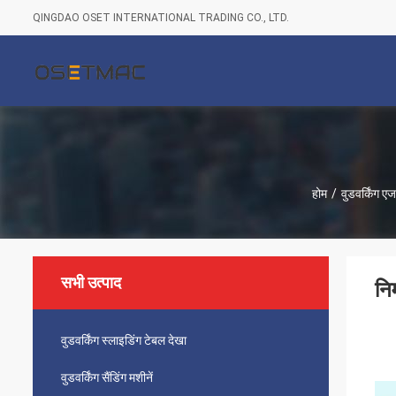
QINGDAO OSET INTERNATIONAL TRADING CO., LTD.
होम
/
वुडवर्किंग एज
सभी उत्पाद
नि
वुडवर्किंग स्लाइडिंग टेबल देखा
वुडवर्किंग सैंडिंग मशीनें