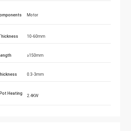
Components
Motor
Thickness
10-60mm
Length
≥150mm
hickness
0.3-3mm
 Pot Heating
2.4KW