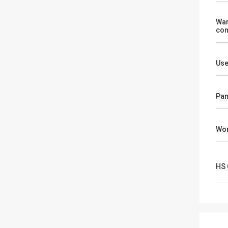
War
co
Us
Pan
Wor
HS