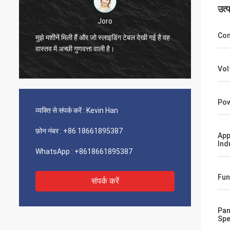
उत्
Joro
Con
ह
मुझे मशीनें मिली हैं और जो स्लाइडिंग टेबल देखी गई है वह
वास्तव में अच्छी गुणवत्ता वाली है।
Vol
Pow
व्यक्ति से संपर्क करें :
Kevin Han
फ़ोन नंबर :
+86 18661895387
App
Ind
WhatsApp :
+8618661895387
Fun
संपर्क करें
Pan
Spe