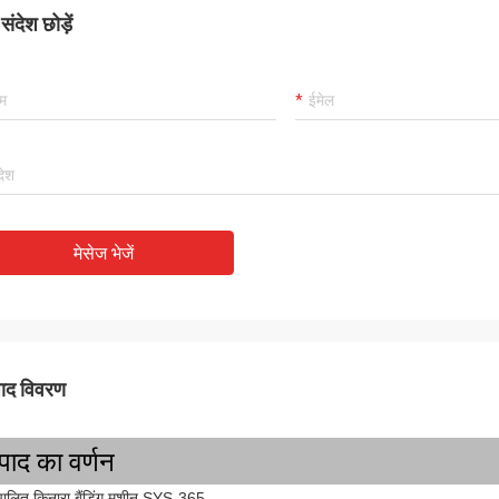
ंदेश छोड़ें
मेसेज भेजें
पाद विवरण
्पाद का वर्णन
चालित किनारा बैंडिंग मशीन SYS-365