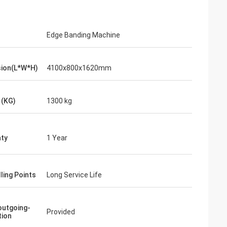
Edge Banding Machine
ion(L*W*H)
4100x800x1620mm
 (KG)
1300 kg
ty
1 Year
ling Points
Long Service Life
outgoing-
Provided
tion