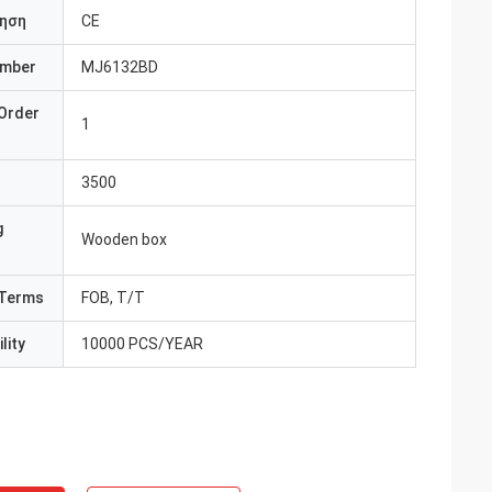
ηση
CE
umber
MJ6132BD
Order
1
3500
g
Wooden box
Terms
FOB, T/T
lity
10000 PCS/YEAR