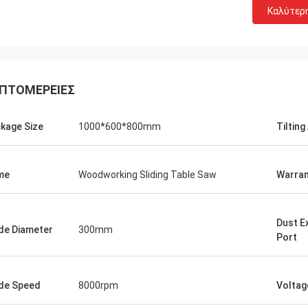
Καλύτερ
γλιστρώντας
 πραγματικά
ΠΤΟΜΈΡΕΙΕΣ
kage Size
1000*600*800mm
Tilting
me
Woodworking Sliding Table Saw
Warran
Dust E
de Diameter
300mm
Port
de Speed
8000rpm
Voltag