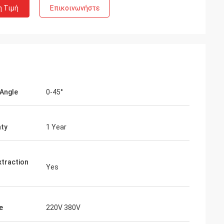
η Τιμή
Επικοινωνήστε
 Angle
0-45°
ty
1 Year
xtraction
Yes
e
220V 380V