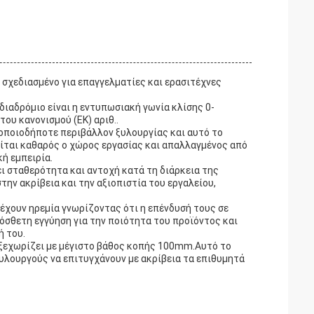
ο σχεδιασμένο για επαγγελματίες και ερασιτέχνες
διαδρόμιο είναι η εντυπωσιακή γωνία κλίσης 0-
ου κανονισμού (ΕΚ) αριθ..
 οποιοδήποτε περιβάλλον ξυλουργίας και αυτό το
είται καθαρός ο χώρος εργασίας και απαλλαγμένος από
ή εμπειρία.
ι σταθερότητα και αντοχή κατά τη διάρκεια της
ην ακρίβεια και την αξιοπιστία του εργαλείου,
 έχουν ηρεμία γνωρίζοντας ότι η επένδυσή τους σε
όσθετη εγγύηση για την ποιότητα του προϊόντος και
ή του.
ι ξεχωρίζει με μέγιστο βάθος κοπής 100mm.Αυτό το
ξυλουργούς να επιτυγχάνουν με ακρίβεια τα επιθυμητά