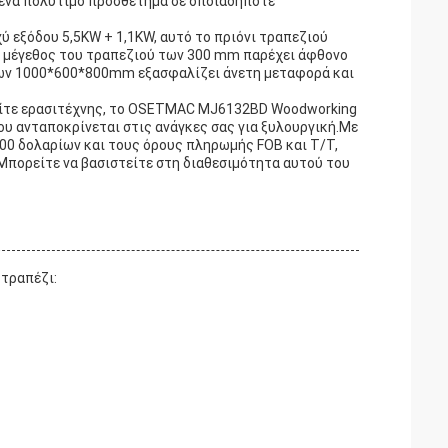
 ένα πολύτιμο προσθέτημα σε οποιαδήποτε
ύ εξόδου 5,5KW + 1,1KW, αυτό το πριόνι τραπεζιού
.Το μέγεθος του τραπεζιού των 300 mm παρέχει άφθονο
ς των 1000*600*800mm εξασφαλίζει άνετη μεταφορά και
 είτε ερασιτέχνης, το OSETMAC MJ6132BD Woodworking
που ανταποκρίνεται στις ανάγκες σας για ξυλουργική.Με
00 δολαρίων και τους όρους πληρωμής FOB και T/T,
Μπορείτε να βασιστείτε στη διαθεσιμότητα αυτού του
 τραπέζι: