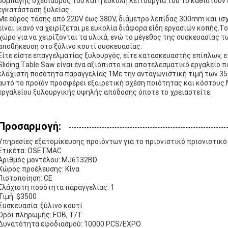
συμπαγής σχεδιασμός του και η εύκολη λειτουργία του το καθιστούν
εγκατάσταση ξυλείας.
Με εύρος τάσης από 220V έως 380V, διάμετρο λεπίδας 300mm και ισχ
είναι ικανό να χειρίζεται με ευκολία διάφορα είδη εργασιών κοπής
χώρο για να χειρίζονται τα υλικά, ενώ το μέγεθος της συσκευασία
αποθήκευση στο ξύλινο κουτί συσκευασίας.
Είτε είστε επαγγελματίας ξυλουργός, είτε κατασκευαστής επίπλων,
Sliding Table Saw είναι ένα αξιόπιστο και αποτελεσματικό εργαλείο 
ελάχιστη ποσότητα παραγγελίας 1Με την ανταγωνιστική τιμή των 35
αυτό το προϊόν προσφέρει εξαιρετική σχέση ποιότητας και κόστους.
εργαλείου ξυλουργικής υψηλής απόδοσης όποτε το χρειαστείτε.
Προσαρμογή:
Υπηρεσίες εξατομίκευσης προϊόντων για το πριονιστικό πριονιστικό
Ετικέτα: OSETMAC
Αριθμός μοντέλου: MJ6132BD
Χώρος προέλευσης: Κίνα
Πιστοποίηση: CE
Ελάχιστη ποσότητα παραγγελίας: 1
Τιμή: $3500
Συσκευασία: ξύλινο κουτί
Όροι πληρωμής: FOB, T/T
Δυνατότητα εφοδιασμού: 10000 PCS/ΕΧΡΟ