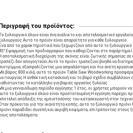
Περιγραφή του προϊόντος:
Το ξυλουργικό έλαιο είναι ένα ευέλικτο και αποτελεσματικό εργαλεί
ξυλουργούς.Αυτό το προϊόν είναι απαραίτητο για κάθε ξυλουργείο..
Ένα από τα χαρακτηριστικά που ξεχωρίζουν από αυτό το ξυλουργικό 
45°.Εφαρμογή των προδιαγραφών που καθορίζονται στο παράρτημα I τ
Η αποτελεσματική διαχείριση της σκόνης είναι ζωτικής σημασίας σε
τραπέζι δεν απογοητεύει.Αυτό το πριόνι τραπεζιού βοηθά να διατηρ
συντρίμμια, εξασφαλίζοντας μια ασφαλέστερη και πιο άνετη εργασιακ
Με βάρος 800 κιλά, αυτό το προϊόν Table Saw Woodworking προσφέρε
λειτουργίας.Η ανθεκτική κατασκευή και το βαρύ σχέδιο συμβάλλουν στ
καθιστώντας το κατάλληλο για βαριές εργασίες ξυλείας.
Με μια γενναιόδωρη περίοδο εγγύησης 1 έτος, οι χρήστες μπορούν να
αυτό το ξυλουργικό έλαιο είναι προστατευμένη.Η εγγύηση παρέχει πρ
αποτελεί απόδειξη της εμπιστοσύνης του κατασκευαστή στην τεχνικ
Όταν πρόκειται για την ικανότητα κοπής, αυτό το ξυλουργικό πριόν
πριόνι παραδίδει συνεπή και ακριβή κοψίματα, επιτρέποντας στους 
τους αποτελέσματα.