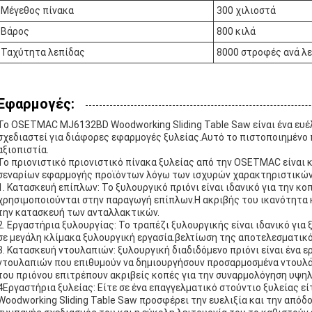
Μέγεθος πίνακα
300 χιλιοστά
Βάρος
800 κιλά
Ταχύτητα λεπίδας
8000 στροφές ανά λ
Εφαρμογές:
Το OSETMAC MJ6132BD Woodworking Sliding Table Saw είναι ένα ευέλ
σχεδιαστεί για διάφορες εφαρμογές ξυλείας.Αυτό το πιστοποιημένο
αξιοπιστία.
Το πριονιστικό πριονιστικό πίνακα ξυλείας από την OSETMAC είναι 
σεναρίων εφαρμογής προϊόντων λόγω των ισχυρών χαρακτηριστικών
1. Κατασκευή επίπλων: Το ξυλουργικό πριόνι είναι ιδανικό για την κ
χρησιμοποιούνται στην παραγωγή επίπλων.Η ακριβής του ικανότητα 
την κατασκευή των ανταλλακτικών.
2. Εργαστήρια ξυλουργίας: Το τραπέζι ξυλουργικής είναι ιδανικό γι
σε μεγάλη κλίμακα ξυλουργική εργασία.βελτίωση της αποτελεσματικό
3. Κατασκευή ντουλαπιών: ξυλουργική διαδιδόμενο πριόνι είναι ένα ε
ντουλαπιών που επιθυμούν να δημιουργήσουν προσαρμοσμένα ντουλάπ
του πριόνου επιτρέπουν ακριβείς κοπές για την συναρμολόγηση υψη
4Εργαστήρια ξυλείας: Είτε σε ένα επαγγελματικό στούντιο ξυλείας ε
Woodworking Sliding Table Saw προσφέρει την ευελιξία και την απόδ