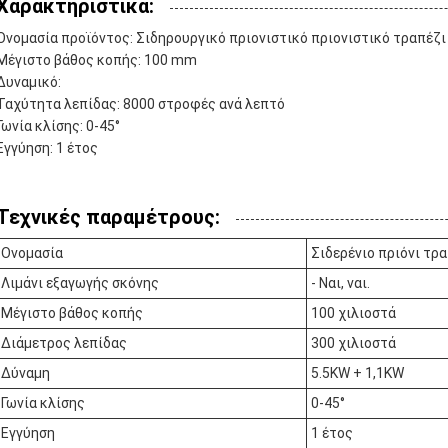
Χαρακτηριστικά:
Ονομασία προϊόντος: Σιδηρουργικό πριονιστικό πριονιστικό τραπέζι
Μέγιστο βάθος κοπής: 100 mm
Δυναμικό:
Ταχύτητα λεπίδας: 8000 στροφές ανά λεπτό
Γωνία κλίσης: 0-45°
Εγγύηση: 1 έτος
Τεχνικές παραμέτρους:
Ονομασία
Σιδερένιο πριόνι τρ
Λιμάνι εξαγωγής σκόνης
- Ναι, ναι.
Μέγιστο βάθος κοπής
100 χιλιοστά
Διάμετρος λεπίδας
300 χιλιοστά
Δύναμη
5.5KW + 1,1KW
Γωνία κλίσης
0-45°
Εγγύηση
1 έτος