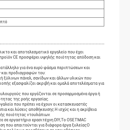
επτό
ικτο και αποτελεσματικό εργαλείο που έχει
 προϊόν CE προσφέρει υψηλής ποιότητας απόδοση και
κατάλληλο για ένα ευρύ φάσμα περιπτώσεων και
 και προδιαγραφών του:
οπή ξύλινων πάνελ, σανίδων και άλλων υλικών που
κοπής εξασφαλίζει ακριβή και ομαλά αποτελέσματα για
α ξυλουργούς που εργάζονται σε προσαρμοσμένα έργα ή
τητας της ροής εργασίας.
ργαλείο που πρέπει να έχουν οι κατασκευαστές
ια και λύσεις αποθήκευσης.Η ισχύς και η ακρίβεια
λής ποιότητας ντουλάπιων.
ίτε σε εργαστήριο ερασιτέχνη DIY,Το OSETMAC
οση που απαιτούνται για διάφορα έργα ξυλείαςΟ