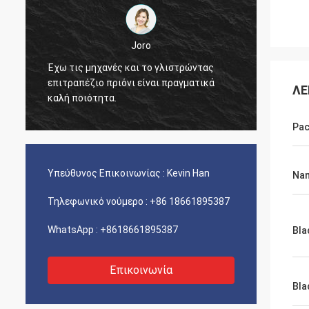
Joro
Joro
 μηχανές και το γλιστρώντας
Έχω τις μηχανές και το 
ζιο πριόνι είναι πραγματικά
επιτραπέζιο πριόνι είναι
ΛΕ
ιότητα.
καλή ποιότητα.
Pac
Υπεύθυνος Επικοινωνίας :
Kevin Han
Na
Τηλεφωνικό νούμερο :
+86 18661895387
WhatsApp :
+8618661895387
Bla
Επικοινωνία
Bla