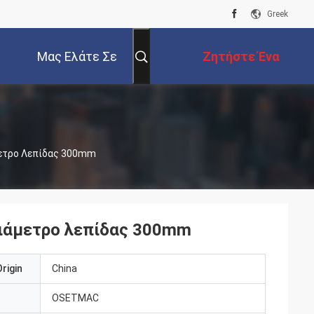
Greek
Μας Ελάτε Σε
Ζητήστε Ένα
Επαφή Με
Απόσπασμα
μετρο Λεπίδας 300mm
διάμετρο λεπίδας 300mm
rigin
China
OSETMAC