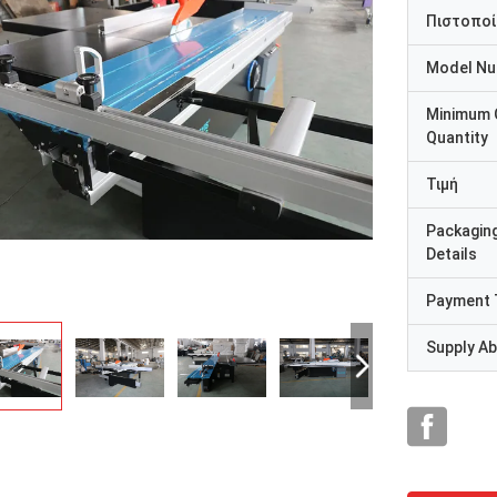
Πιστοποί
Model N
Minimum 
Quantity
Τιμή
Packagin
Details
Payment 
Supply Abi