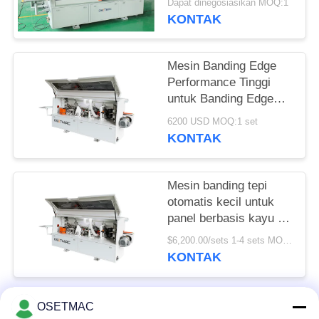
POLICY
Dapat dinegosiasikan MOQ:1
menerus
KONTAK
Mesin Banding Edge
Performance Tinggi
untuk Banding Edge
Lemes dan Tepat
6200 USD MOQ:1 set
KONTAK
Mesin banding tepi
otomatis kecil untuk
panel berbasis kayu di
toko bahan bangunan
$6,200.00/sets 1-4 sets MOQ:1 set
KONTAK
OSETMAC
Bad Request
Semua