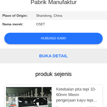
PABRIK
Pabrik Manufaktur
KONTROL
Place of Origin:
Shandong, China
KUALITAS
Nama merek:
OSET
HUBUNGI
HUBUNGI KAMI!
KAMI
BUKA DETAIL
PERMINTAAN
PENAWARAN
produk sejenis
SITEMAP
Ketebalan pita tepi 10-
60mm Mesin
PRIVACY
pengerjaan kayu tepi
pita untuk operasi terus