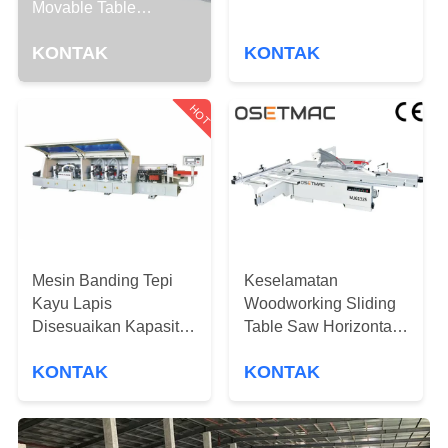
PABRIK
Movable Table
MJ6132TYD Buatan
KONTAK
KONTAK
Cina
KONTROL
KUALITAS
HOT
HUBUNGI
KAMI
PERMINTAAN
Mesin Banding Tepi
Keselamatan
PENAWARAN
Kayu Lapis
Woodworking Sliding
Disesuaikan Kapasitas
Table Saw Horizontal
Kerja Tinggi
Style Efisiensi Tinggi
SITEMAP
KONTAK
KONTAK
Memperkuat Bingkai
PRIVACY