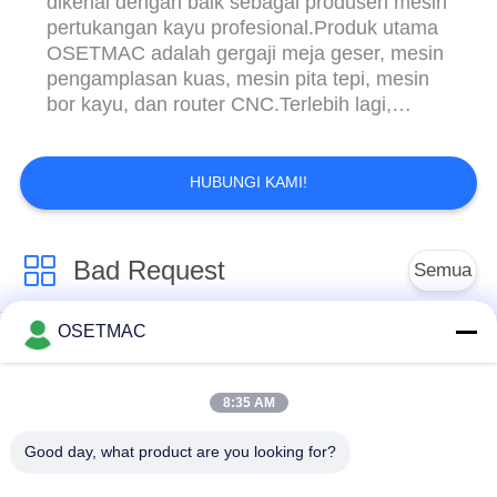
dikenal dengan baik sebagai produsen mesin
pertukangan kayu profesional.Produk utama
OSETMAC adalah gergaji meja geser, mesin
pengamplasan kuas, mesin pita tepi, mesin
bor kayu, dan router CNC.Terlebih lagi,
produk kami telah dijual ke lebih dari 30
negara dan wilayah di Timur Tengah, Asia
Tenggara, Eropa, dan Amerika
HUBUNGI KAMI!
Selatan.OSETMAC mampu melakukan R&D
kami sendiri, menyelesaikan tugas produksi
tepat ...
Bad Request
Semua
OSETMAC
Woodworking Sliding
Mesin Pengamplasan
Table Saw
Woodworking
8:35 AM
Mesin Woodworking
Mesin Press
Good day, what product are you looking for?
Edge Banding
Woodworking