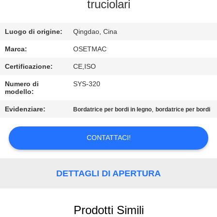
GIRO
truciolari
DELLA
Luogo di origine:
Qingdao, Cina
FABBRICA
Marca:
OSETMAC
CONTROLLO
Certificazione:
CE,ISO
DI
Numero di
SYS-320
modello:
QUALITÀ
Evidenziare:
,
Bordatrice per bordi in legno
bordatrice per bordi
CONTATTICI
CONTATTACI!
RICHIEDA
UNA
DETTAGLI DI APERTURA
CITAZIONE
Prodotti Simili