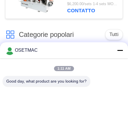
di pannelli a base di
$6,200.00/sets 1-4 sets MOQ:1 set
legno nei negozi di
CONTATTO
materiali da
costruzione
Categorie popolari
Tutti
OSETMAC
Sega da tavolo
macchine
scorrevole per la
d'insabbiamento di
lavorazione del legno
falegnameria
1:11 AM
Good day, what product are you looking for?
macchina della
trecciatrice del bordo
stampa di
di falegnameria
falegnameria
Depolverizzatore di
Levigatrice manuale
legno