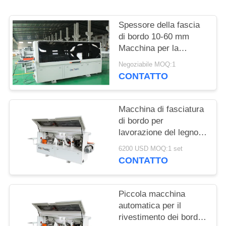
MAPPA
DEL
Spessore della fascia
SITO
di bordo 10-60 mm
Macchina per la
lavorazione del legno
Negoziabile MOQ:1
PRIVACY
CONTATTO
POLICY
Macchina di fasciatura
di bordo per
lavorazione del legno
ad alte prestazioni per
6200 USD MOQ:1 set
fasciatura liscia e
CONTATTO
precisa dei bordi
Piccola macchina
automatica per il
rivestimento dei bordi