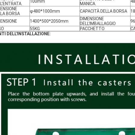
100mm
4
L'ENTRATA.
MANICA.
MENSIONE
φ480*1000mm
CAPACITÀ DELLA BORSA
1
LLA BORSA
DIMENSIONE
MENSIONE
1400*500*2050mm
9
DELL'IMBALLAGGIO
SO
55KG
PACCHETTO
C
TI DELL'INSTALLAZIONE: