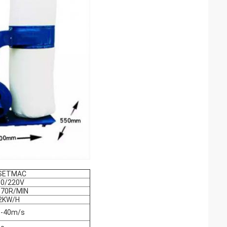
SETMAC
80/220V
870R/MIN
.2KW/H
5-40m/s