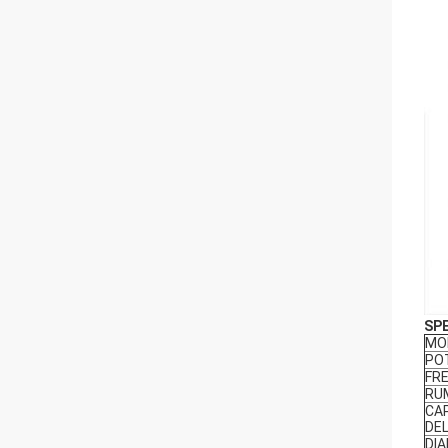
SPE
MO
PO
FR
RU
CA
DEL
DI