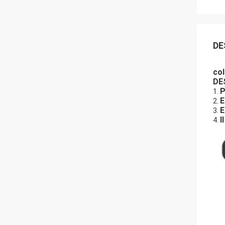
DE
col
DE
P
1.
E
2.
E
3.
I
4.