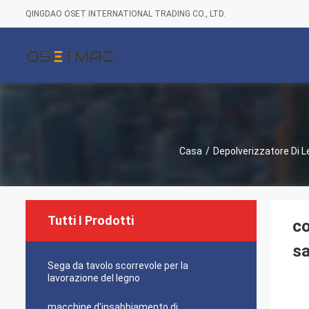
QINGDAO OSET INTERNATIONAL TRADING CO., LTD.
Casa
/
Depolverizzatore Di 
Tutti I Prodotti
co
sa
Sega da tavolo scorrevole per la
lavorazione del legno
macchine d'insabbiamento di