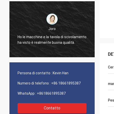
Joro
o
Ho le macchine e la tavola di scivolamento
Ho le 
ha visto è realmente buona qualità.
ha vis
DE
Cer
Persona di contatto :
Kevin Han
Numero di telefono :
+86 18661895387
ma
WhatsApp :
+8618661895387
Pes
Contatto