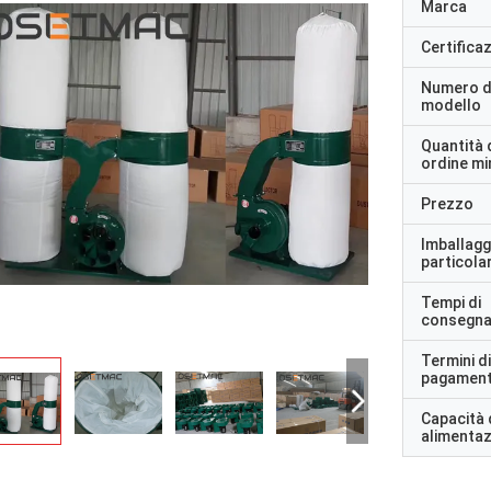
Marca
Certifica
Numero d
modello
Quantità 
ordine m
Prezzo
Imballagg
particolar
Tempi di
consegn
Termini di
pagamen
Capacità 
alimenta