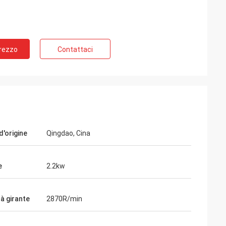
Prezzo
Contattaci
d'origine
Qingdao, Cina
e
2.2kw
à girante
2870R/min