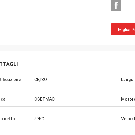
Miglior 
Joro
macchine e la tavola di scivolamento
to è realmente buona qualità.
TTAGLI
tificazione
CE,ISO
Luogo 
rca
OSETMAC
Motor
o netto
57KG
Velocit