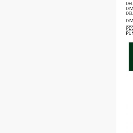
DEL
DI
DE
DI
PE
PUN