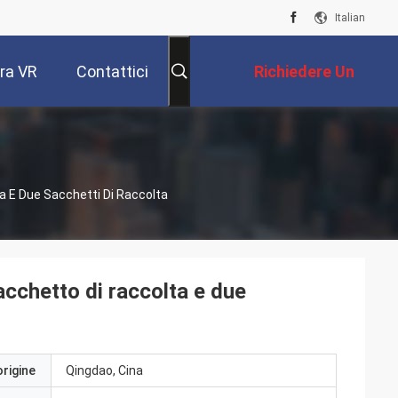
Italian
ra VR
Contattici
Richiedere Un
Preventivo
ta E Due Sacchetti Di Raccolta
acchetto di raccolta e due
origine
Qingdao, Cina