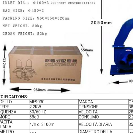
CIFICAITONS:
DELLO
MF9030
MARCA
O
TERE
2.2KW
TENSIONE
3
EQUENZA
50/60HZ
VELOCITÀ
2
MORE
58dB
CONSUMO
2
PACITÀ
³ /h di 3100m
VELOCITÀ DI ARIA
3
L'ARIA
AMETRO
DIAMETRO DELLA