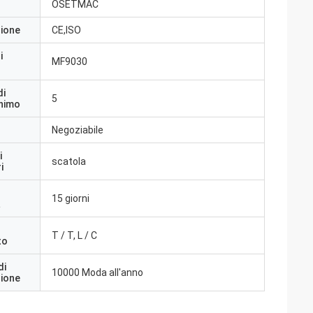
OSETMAC
zione
CE,ISO
i
MF9030
di
5
inimo
Negoziabile
i
scatola
i
15 giorni
a
T / T, L / C
to
di
10000 Moda all'anno
zione