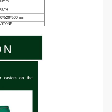
80mm
80L*4
60*520*500mm
ARTONE