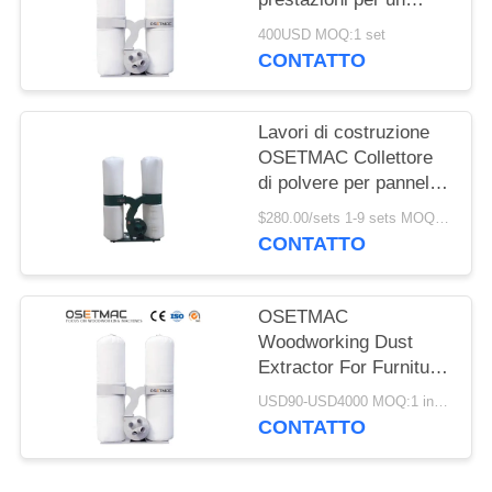
MAPPA
ambiente di
400USD MOQ:1 set
DEL
lavorazione del legno
CONTATTO
pulito e sicuro
SITO
Lavori di costruzione
PRIVACY
OSETMAC Collettore
POLICY
di polvere per pannelli
seghe bordo di banda e
$280.00/sets 1-9 sets MOQ:1 set
macchina di levigatura
CONTATTO
OSETMAC
Woodworking Dust
Extractor For Furniture
Producing
USD90-USD4000 MOQ:1 insieme
CONTATTO