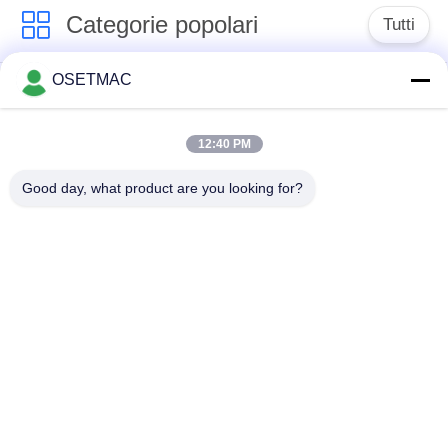
Categorie popolari
Tutti
OSETMAC
Sega da tavolo
macchine
scorrevole per la
d'insabbiamento di
lavorazione del legno
falegnameria
12:40 PM
Good day, what product are you looking for?
macchina della
trecciatrice del bordo
stampa di
di falegnameria
falegnameria
Depolverizzatore di
Levigatrice manuale
legno
Spessori per la
Bordatrice manuale
lavorazione del legno