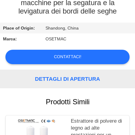
GIRO
macchine per la segatura e la
levigatura dei bordi delle seghe
DELLA
FABBRICA
Place of Origin:
Shandong, China
CONTROLLO
Marca:
OSETMAC
DI
CONTATTACI!
QUALITÀ
CONTATTICI
DETTAGLI DI APERTURA
RICHIEDA
Prodotti Simili
UNA
CITAZIONE
Estrattore di polvere di
legno ad alte
prestazioni per un