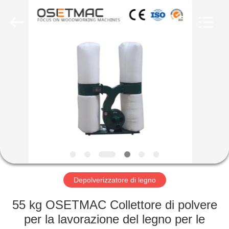
-
2026
QINGDAO
OSET
INTERNATIONAL
TRADING
CO.,
LTD..
CASA
All
Rights
Reserved.
PRODOTTI
MANIFESTAZIONE
DI
VR
CIRCA
Depolverizzatore di legno
NOI
55 kg OSETMAC Collettore di polvere
per la lavorazione del legno per le