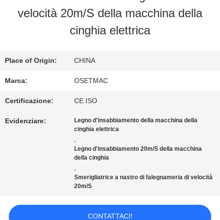
NOI
velocità 20m/S della macchina della
cinghia elettrica
GIRO
DELLA
Place of Origin:
CHINA
FABBRICA
Marca:
OSETMAC
Certificazione:
CE ISO
CONTROLLO
Evidenziare:
Legno d'insabbiamento della macchina della
cinghia elettrica
DI
,
Legno d'insabbiamento 20m/S della macchina
QUALITÀ
della cinghia
,
Smerigliatrice a nastro di falegnameria di velocità
20m/S
CONTATTICI
CONTATTACI!