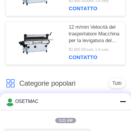
$3,900.00/sets 1-4 sets
Power Wood Sanding
CONTATTO
Machine
12 m/min Velocità del
trasportatore Macchina
per la levigatura del
bordo del legno con
$3,900.00/sets 1-4 sets
componenti principali
CONTATTO
facili da usare
Categorie popolari
Tutti
OSETMAC
Sega da tavolo
macchine
scorrevole per la
d'insabbiamento di
lavorazione del legno
falegnameria
3:21 AM