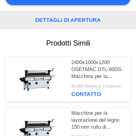
RICHIEDA
UNA
DETTAGLI DI APERTURA
CITAZIONE
Prodotti Simili
MAPPA
2400x1000x1200
DEL
OSETMAC DTL-60DS
Macchina per la
SITO
lucidatura laterale del
$3,900.00/pieces 1-3 pieces
pannello automatico
CONTATTO
della porta
PRIVACY
Macchine per la
POLICY
lavorazione del legno
150 mm rullo di
levigatura e 7,75 kW