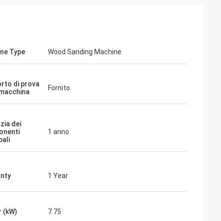
ne Type
Wood Sanding Machine
rto di prova
Fornito
 macchina
zia dei
onenti
1 anno
pali
nty
1 Year
 (kW)
7.75