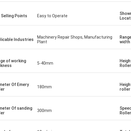
Show
 Selling Points
Easy to Operate
Locat
Machinery Repair Shops, Manufacturing
Range
licable Industries
Plant
width
ge of working
Heigh
5-40mm
ckness
Rolle
meter Of Emery
Heigh
180mm
ler
roller
meter Of sanding
Speed
300mm
ler
Rolle