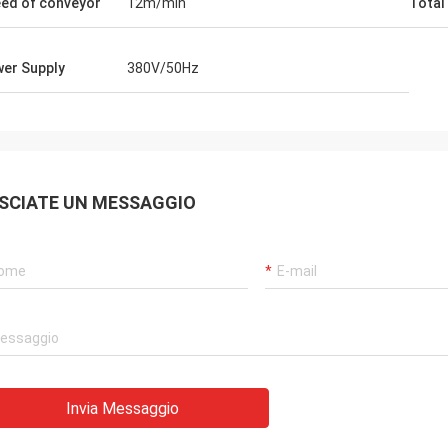
ed of conveyor
12m/min
Total
er Supply
380V/50Hz
SCIATE UN MESSAGGIO
Invia Messaggio