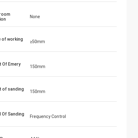
room
None
ion
 of working
≥50mm
t Of Emery
150mm
r
t of sanding
150mm
 Of Sanding
Frequency Control
r