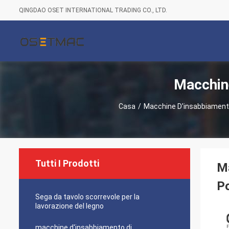
QINGDAO OSET INTERNATIONAL TRADING CO., LTD.
Macchin
Casa
/
Macchine D'insabbiament
Tutti I Prodotti
Ma
P
Sega da tavolo scorrevole per la
lavorazione del legno
macchine d'insabbiamento di