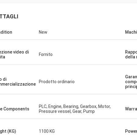
TTAGLI
dition
New
Machi
Joro
hine e la tavola di scivolamento
 realmente buona qualità.
ezione video di
Rappo
Fornito
ita
della
Garan
o di
Prodotto ordinario
comp
mercializzazione
princi
PLC, Engine, Bearing, Gearbox, Motor,
e Components
Warra
Pressure vessel, Gear, Pump
ght (KG)
1100 KG
Power