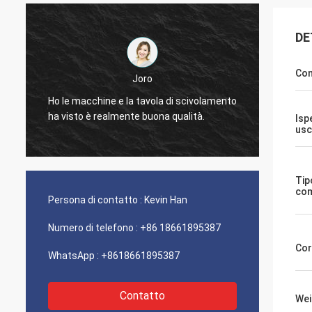
DE
Con
Joro
Ho le macchine e la tavola di scivolamento
Ho le macc
ha visto è realmente buona qualità.
ha visto è
Isp
usc
Tip
com
Persona di contatto :
Kevin Han
Numero di telefono :
+86 18661895387
Cor
WhatsApp :
+8618661895387
Contatto
Wei