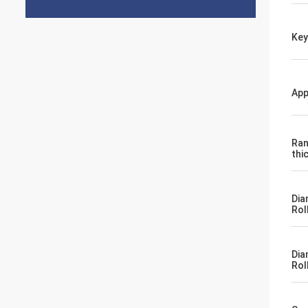
Key
App
Ran
thi
Dia
Rol
Dia
Rol