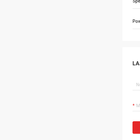
Spe
Pow
LA