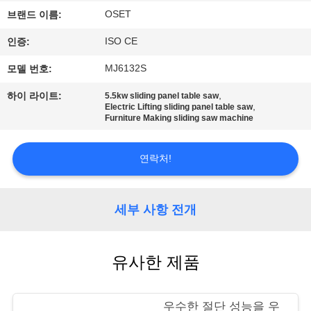
우
OSET
브랜드 이름:
리
ISO CE
인증:
에
MJ6132S
모델 번호:
대
,
하이 라이트:
5.5kw sliding panel table saw
,
Electric Lifting sliding panel table saw
Furniture Making sliding saw machine
하
여
연락처!
공
세부 사항 전개
장
여
유사한 제품
행
우수한 절단 성능을 우