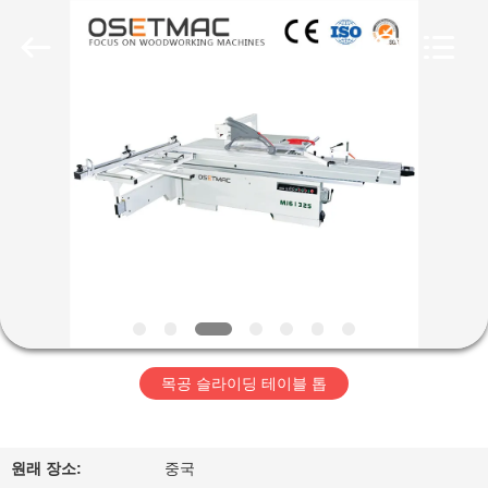
Copyright
©
2019
-
2026
QINGDAO
OSET
INTERNATIONAL
집
TRADING
CO.,
LTD..
All
Rights
Reserved.
제
품
VR
전
목공 슬라이딩 테이블 톱
시
회
원래 장소:
중국