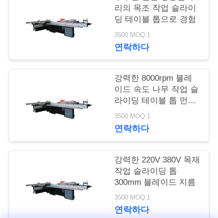
리의 목조 작업 슬라이
품
딩 테이블 톱으로 경험
질
3500 MOQ:1
연락하다
관
리
강력한 8000rpm 블레
이드 속도 나무 작업 슬
라이딩 테이블 톱 먼지
연
추출 포트 및 220V /
3500 MOQ:1
380V 전압
락
연락하다
주
강력한 220V 380V 목재
세
작업 슬라이딩 톱
300mm 블레이드 지름
요
3500 MOQ:1
연락하다