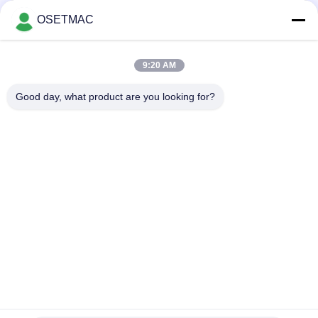
인
OSETMAC
용
모든
문
9:20 AM
을
목공 슬라이딩 테이
목공 모래로 덮는 기
Good day, what product are you looking for?
블 톱
계
요
구
목공 가장자리 밴딩
목공 압박 기계
기계
하
세
수동 목재 샌더
목제 먼지 갈퀴
요
수동 엣지 밴딩 머신
목공 두께
사
이
구독하십시오