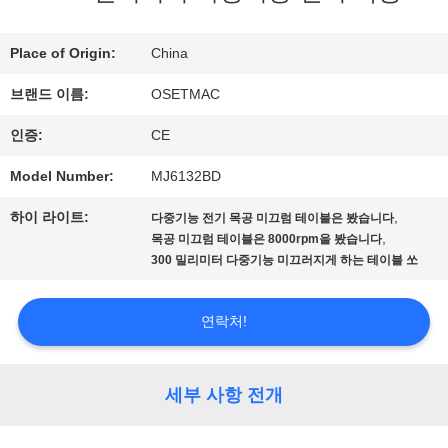
우
Place of Origin:
China
리
브랜드 이름:
OSETMAC
에
인증:
CE
대
Model Number:
MJ6132BD
하
하이 라이트:
,
다중기능 전기 목공 미끄럼 테이블은 봤습니다
,
목공 미끄럼 테이블은 8000rpm을 봤습니다
여
300 밀리미터 다중기능 미끄러지게 하는 테이블 쏘
연락처!
공
장
세부 사항 전개
여