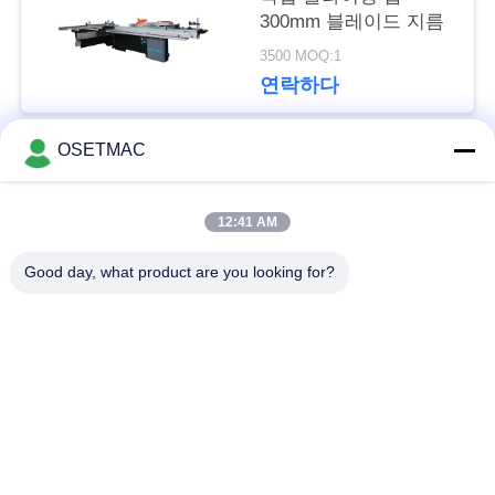
요
300mm 블레이드 지름
3500 MOQ:1
연락하다
인
용
OSETMAC
모든
문
12:41 AM
을
목공 슬라이딩 테이
목공 모래로 덮는 기
Good day, what product are you looking for?
요
블 톱
계
구
목공 가장자리 밴딩
목공 압박 기계
하
기계
세
수동 목재 샌더
목제 먼지 갈퀴
요