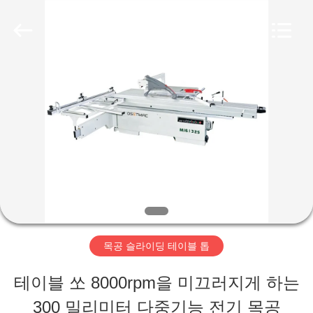
Copyright
©
2019
-
2026
QINGDAO
집
OSET
INTERNATIONAL
TRADING
CO.,
LTD..
제
All
Rights
Reserved.
품
VR
전
목공 슬라이딩 테이블 톱
시
테이블 쏘 8000rpm을 미끄러지게 하는
회
300 밀리미터 다중기능 전기 목공