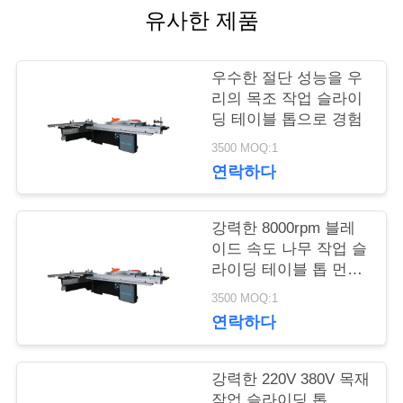
행
유사한 제품
우수한 절단 성능을 우
품
리의 목조 작업 슬라이
질
딩 테이블 톱으로 경험
3500 MOQ:1
관
연락하다
리
강력한 8000rpm 블레
이드 속도 나무 작업 슬
연
라이딩 테이블 톱 먼지
추출 포트 및 220V /
락
3500 MOQ:1
380V 전압
연락하다
주
세
강력한 220V 380V 목재
작업 슬라이딩 톱