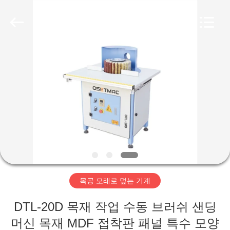
Copyright
©
2019
-
2026
QINGDAO
OSET
INTERNATIONAL
집
TRADING
CO.,
LTD..
All
Rights
Reserved.
제
품
VR
전
목공 모래로 덮는 기계
시
회
DTL-20D 목재 작업 수동 브러쉬 샌딩
머신 목재 MDF 접착판 패널 특수 모양