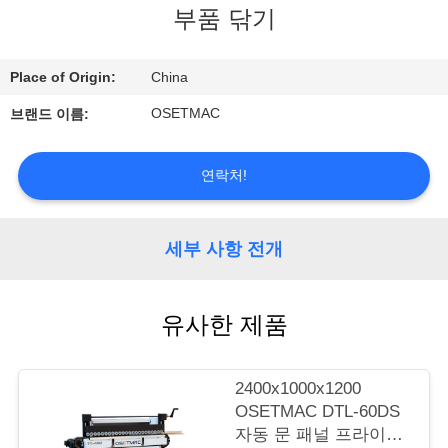
부품 닦기
우
리
Place of Origin:
China
에
OSETMAC
브랜드 이름:
대
하
연락처!
여
세부 사항 전개
공
유사한 제품
장
여
2400x1000x1200
행
OSETMAC DTL-60DS
자동 문 패널 프라이머