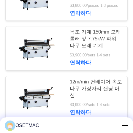
샌더 사이드 폴리싱 기
$3,900.00/pieces 1-3 pieces
품
계
연락하다
질
목조 기계 150mm 모래
관
롤러 및 7.75kW 파워
리
나무 모래 기계
$3,900.00/sets 1-4 sets
연락하다
연
락
12m/min 컨베이어 속도
나무 가장자리 샌딩 머
주
신
세
$3,900.00/sets 1-4 sets
연락하다
요
OSETMAC