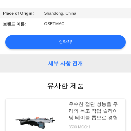
우
Place of Origin:
Shandong, China
리
OSETMAC
브랜드 이름:
에
대
연락처!
하
세부 사항 전개
여
공
유사한 제품
장
우수한 절단 성능을 우
여
리의 목조 작업 슬라이
딩 테이블 톱으로 경험
행
3500 MOQ:1