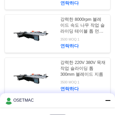
연락하다
품
질
강력한 8000rpm 블레
이드 속도 나무 작업 슬
관
라이딩 테이블 톱 먼지
추출 포트 및 220V /
리
3500 MOQ:1
380V 전압
연락하다
연
강력한 220V 380V 목재
락
작업 슬라이딩 톱
300mm 블레이드 지름
주
3500 MOQ:1
세
연락하다
요
OSETMAC
모든