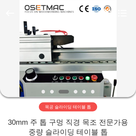
Copyright
©
2019
-
2026
QINGDAO
OSET
INTERNATIONAL
집
TRADING
CO.,
LTD..
All
Rights
Reserved.
제
품
VR
전
목공 슬라이딩 테이블 톱
시
회
30mm 주 톱 구멍 직경 목조 전문가용
중량 슬라이딩 테이블 톱