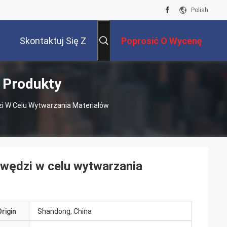
Polish
Skontaktuj Się Z
Poprosić O Wycenę
 Produkty
Nami
 W Celu Wytwarzania Materiałów
wędzi w celu wytwarzania
rigin
Shandong, China