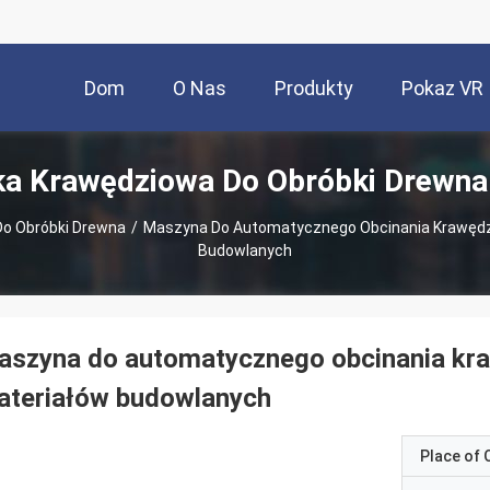
Dom
O Nas
Produkty
Pokaz VR
ka Krawędziowa Do Obróbki Drewna
Do Obróbki Drewna
/
Maszyna Do Automatycznego Obcinania Krawędzi
Budowlanych
szyna do automatycznego obcinania kra
ateriałów budowlanych
Place of O