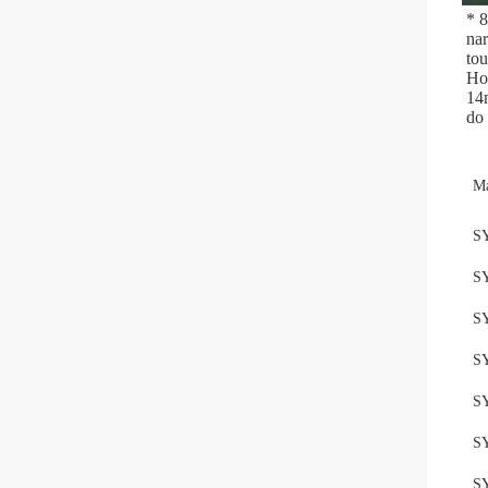
* 8
na
tou
Ho
14
do
Ma
S
S
S
S
S
S
S