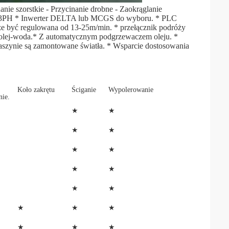
nie szorstkie - Przycinanie drobne - Zaokrąglanie 
 / 3PH * Inwerter DELTA lub MCGS do wyboru. * PLC 
że być regulowana od 13-25m/min. * przełącznik podróży 
 olej-woda.* Z automatycznym podgrzewaczem oleju. * 
szynie są zamontowane światła. * Wsparcie dostosowania 
Koło zakrętu
Ściganie
Wypolerowanie
ie.
★
★
★
★
★
★
★
★
★
★
★
★
★
★
★
★