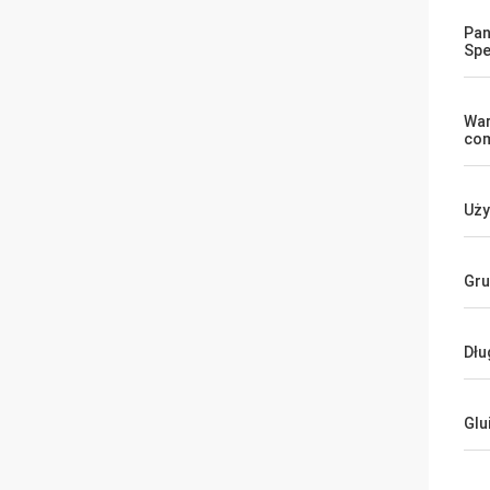
Pan
Spe
War
co
Uży
Gru
Dłu
Glu