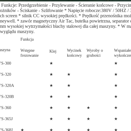
 Funkcje: Przedgrzebienie - Przylewanie - Ścieranie końcowe - Przycina
rożników - Ściskanie - Szlifowanie * Napięcie robocze:380V / 50HZ
ch screen * silnik CC wysokiej prędkości. * Prędkość przenośnika mo
neywell. * zawór magnetyczny Air Tac, butelka powietrzna, separator
mm wysokiej wytrzymałości blachy stalowej dla całej maszyny. * W ma
 wyglądu maszyny.
Funkcja
szyna
Wstępne
Wycinek
Wyroby o
Wspaniałe
Klej
frezowanie
końcowy
grubości
wykończen
★
★
YS-300
★
★
★
YS-320
★
★
★
YS-320A
★
★
★
YS-320B
★
★
★
★
YS-360
★
★
★
★
YS-365J
★
★
★
★
★
YS-368J