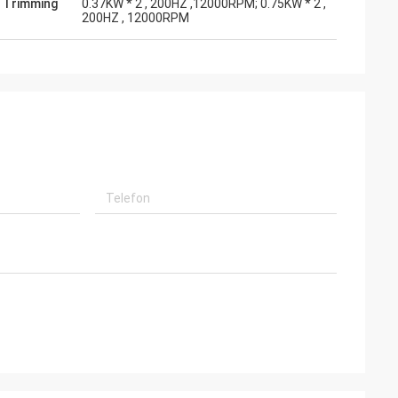
 Trimming
0.37KW * 2 , 200HZ ,12000RPM; 0.75KW * 2 ,
200HZ , 12000RPM