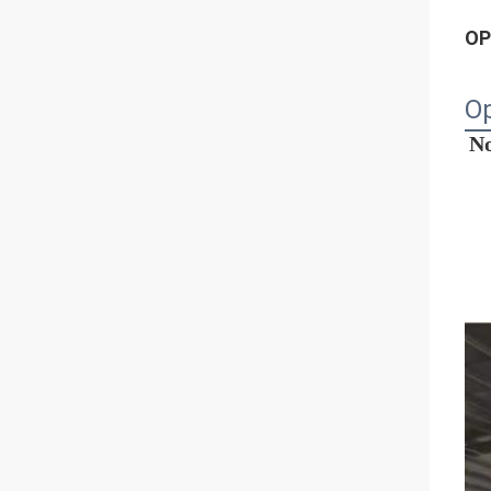
OP
Op
No