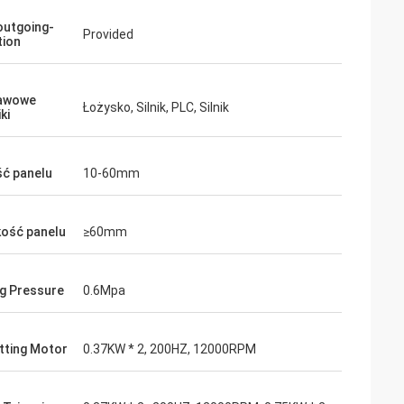
outgoing-
Provided
tion
awowe
Łożysko, Silnik, PLC, Silnik
ki
ć panelu
10-60mm
ość panelu
≥60mm
g Pressure
0.6Mpa
tting Motor
0.37KW * 2, 200HZ, 12000RPM