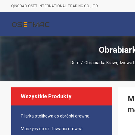
QINGDAO OSET INTERNATIONAL TRADING CO., LTD.
Obrabiar
Dom
/
Obrabiarka Krawędziowa 
Wszystkie Produkty
Ma
m
Pilarka stolikowa do obróbki drewna
Maszyny do szlifowania drewna