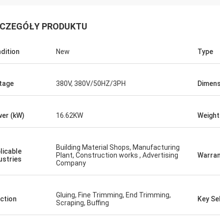
CZEGÓŁY PRODUKTU
dition
New
Type
ch
i.
tage
380V, 380V/50HZ/3PH
Dimens
er (kW)
16.62KW
Weight
Building Material Shops, Manufacturing
licable
Plant, Construction works , Advertising
Warran
ustries
Company
Gluing, Fine Trimming, End Trimming,
ction
Key Sel
Scraping, Buffing