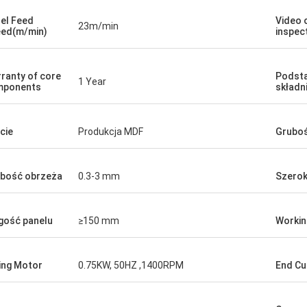
el Feed
Video 
23m/min
ed(m/min)
inspec
ranty of core
Podst
1 Year
mponents
składni
cie
Produkcja MDF
Gruboś
bość obrzeża
0.3-3 mm
Szerok
gość panelu
≥150 mm
Workin
ing Motor
0.75KW, 50HZ ,1400RPM
End Cu