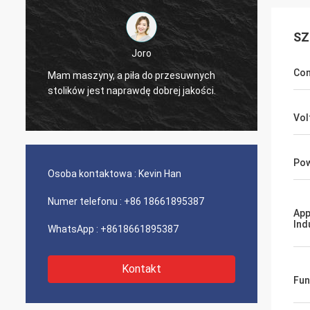
SZ
Joro
Joro
Con
iła do przesuwnych
Mam maszyny, a piła do przesuwny
awdę dobrej jakości.
stolików jest naprawdę dobrej jakośc
Vol
Pow
Osoba kontaktowa :
Kevin Han
Numer telefonu :
+86 18661895387
App
Ind
WhatsApp :
+8618661895387
Kontakt
Fun