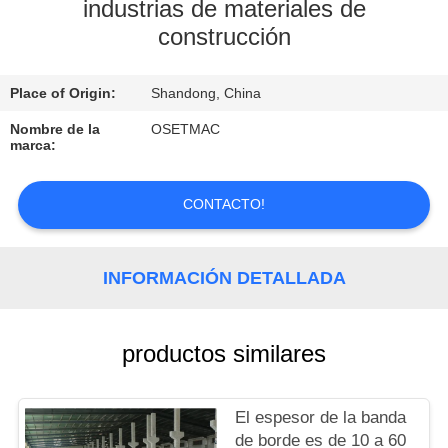
VIAJE
industrias de materiales de
construcción
DE
LA
Place of Origin:
Shandong, China
FÁBRICA
Nombre de la
OSETMAC
marca:
CONTROL
DE
CONTACTO!
CALIDAD
INFORMACIÓN DETALLADA
ÉNTRENOS
EN
productos similares
CONTACTO
CON
El espesor de la banda
de borde es de 10 a 60