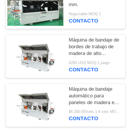
PIDA
mm.
UNA
Negociable MOQ:1
CONTACTO
CITA
MAPA
Máquina de bandaje de
bordes de trabajo de
DEL
madera de alto
SITIO
rendimiento para
6200 USD MOQ:1 juego
bandaje de bordes
CONTACTO
suave y preciso
PRIVACY
POLICY
Máquina de bandaje
automático para
paneles de madera en
tiendas de materiales
$6,200.00/sets 1-4 sets MOQ:1 juego
de construcción
CONTACTO