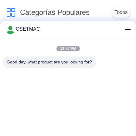
Categorías Populares
Todos
OSETMAC
Sierra de mesa
máquinas que
deslizante para
enarenan de la
trabajar la madera
carpintería
12:27 PM
Good day, what product are you looking for?
precintadora de
máquina de la prensa
borde de la
de la carpintería
carpintería
Lijadora de madera
Extractor de polvo de
manual
madera
Máquina de bandas
Engrosador de
de borde manual
madera