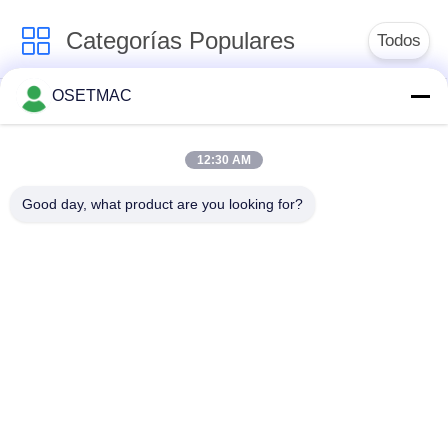
Categorías Populares
Todos
OSETMAC
Sierra de mesa
máquinas que
deslizante para
enarenan de la
trabajar la madera
carpintería
12:30 AM
Good day, what product are you looking for?
precintadora de
máquina de la prensa
borde de la
de la carpintería
carpintería
Lijadora de madera
Extractor de polvo de
manual
madera
Máquina de bandas
Engrosador de
de borde manual
madera