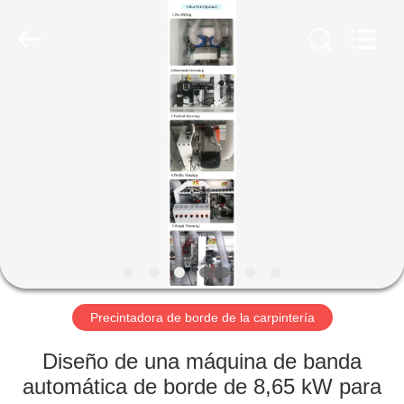
-
2026
QINGDAO
OSET
INTERNATIONAL
TRADING
CO.,
LTD..
HOGAR
All
Rights
Reserved.
PRODUCTOS
DEMOSTRACIÓN
DE
VR
SOBRE
Precintadora de borde de la carpintería
NOSOTROS
Diseño de una máquina de banda
automática de borde de 8,65 kW para