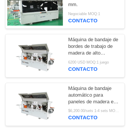
PIDA
mm.
UNA
Negociable MOQ:1
CONTACTO
CITA
MAPA
Máquina de bandaje de
bordes de trabajo de
DEL
madera de alto
SITIO
rendimiento para
6200 USD MOQ:1 juego
bandaje de bordes
CONTACTO
suave y preciso
PRIVACY
POLICY
Máquina de bandaje
automático para
paneles de madera en
tiendas de materiales
$6,200.00/sets 1-4 sets MOQ:1 juego
de construcción
CONTACTO