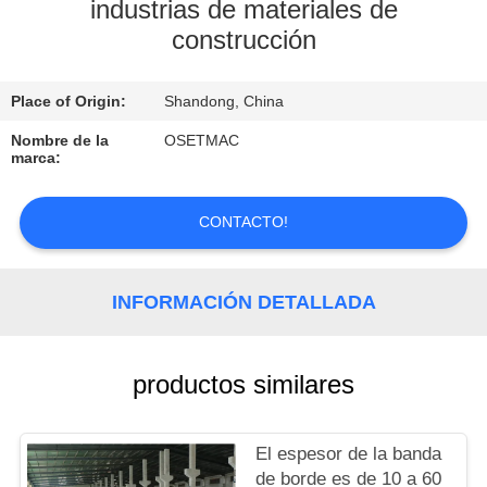
VIAJE
industrias de materiales de
construcción
DE
LA
Place of Origin:
Shandong, China
FÁBRICA
Nombre de la
OSETMAC
marca:
CONTROL
DE
CONTACTO!
CALIDAD
INFORMACIÓN DETALLADA
ÉNTRENOS
EN
productos similares
CONTACTO
CON
El espesor de la banda
de borde es de 10 a 60